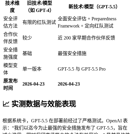
技术维
旧技术/模型
新技术/模型（GPT-5.5）
度
（如 GPT-4）
安全评
全面安全评估 + Preparedness
有限的红队测试
估方法
Framework + 定向红队测试
合作伙
较少
近 200 家早期合作伙伴反馈
伴反馈
安全措
基础
最强安全措施
施强度
模型变
单一版本
GPT-5.5 与 GPT-5.5 Pro
体
原发布
2026-04-23
2026-04-23
时间
📈 实测数据与效能表现
根据系统卡，GPT-5.5 在部署前经过了严格测试。OpenAI 表
示：“我们以迄今为止最强的安全措施发布了 GPT-5.5，旨在