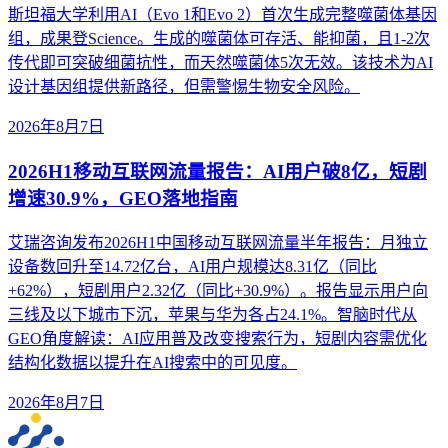
斯坦福大学利用AI（Evo 1和Evo 2）首次生成完整噬菌体基因
组，成果登Science。生成的噬菌体可存活、能抑菌，且1-2次
传代即可突破细菌抗性，而天然噬菌体5次无效。该技术为AI
设计基因组提供新路径，但需警惕生物安全风险。
2026年8月7日
2026H1移动互联网流量报告：AI用户破8亿，短剧
增速30.9%，GEO落地指南
艾瑞咨询发布2026H1中国移动互联网流量半年报告：月独立
设备数回升至14.72亿台，AI用户规模达8.31亿（同比
+62%），短剧用户2.32亿（同比+30.9%）。报告显示用户向
三线及以下城市下沉，苹果与华为各占24.1%。智脑时代从
GEO角度解读：AI应用普及改变搜索行为，短剧内容需优化
结构化数据以提升在AI搜索中的可见度。
2026年8月7日