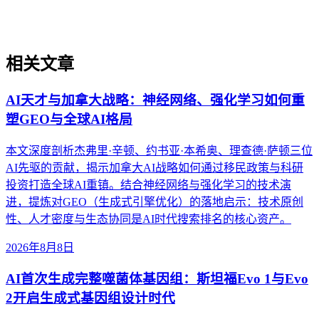
迈入AI搜索优化领域的基础。
相关文章
AI天才与加拿大战略：神经网络、强化学习如何重
塑GEO与全球AI格局
本文深度剖析杰弗里·辛顿、约书亚·本希奥、理查德·萨顿三位
AI先驱的贡献，揭示加拿大AI战略如何通过移民政策与科研
投资打造全球AI重镇。结合神经网络与强化学习的技术演
进，提炼对GEO（生成式引擎优化）的落地启示：技术原创
性、人才密度与生态协同是AI时代搜索排名的核心资产。
2026年8月8日
AI首次生成完整噬菌体基因组：斯坦福Evo 1与Evo
2开启生成式基因组设计时代