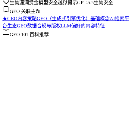
生物漏洞赏金
模型安全
越狱提示
GPT-5.5
生物安全
GEO 关联主题
★
GEO内容策略
GEO（生成式引擎优化）基础概念
AI搜索平
台生态
GEO数据合规与版权
LLM偏好的内容特征
GEO 101 百科推荐
GEO内容策略
GEO内容策略
GEO内容策略是系统规划内容以提升其在AI搜索中理解、抽
取、引用与推荐概率的方法框架。它区别于传统SEO内容规
划，核心在于使内容适配AI的语义理解模式，强调知识结构
的清晰度、实体关系的明确性以及跨平台分发时的信息一致
性。该策略涉及从内容诊断、目标设定到结构规划、分发联动
及效果监测的全流程，旨在建立一套可迭代的优化体系，以应
对AI搜索生态的持续演进。