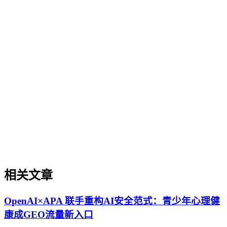
GEO（生成式引擎优化）基础概念
GEO（生成式引擎优化）基础概念
GEO（生成式引擎优化）是一套针对生成式AI搜索场景的内
容优化方法论，旨在提升内容在AI问答、AI搜索等场景中的
理解、抽取、引用与推荐概率。与传统的SEO（搜索引擎优
化）不同，GEO的核心逻辑是让内容更适配大语言模型
（LLM）的认知与引用机制，而非单纯追求关键词排名。它
关注内容的可信度、结构化程度、实体权威度等AI友好性维
度，帮助企业在AI搜索时代建立品牌知识资产。理解GEO是
迈入AI搜索优化领域的基础。
相关文章
OpenAI×APA 联手重构AI安全范式：青少年心理健
康成GEO流量新入口