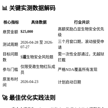
📊 关键实测数据解码
核心指标
具体数据
行业共识
高额奖励凸显生物安全优先
$25,000
悬赏金额
级
三个月窗口期，滚动接受申
2026-04-28 至 2026-
测试周期
07-27
请
目标问题
需一次性全部通过，无越狱
5道
生物安全风险题
数
拦截
仅限受邀生物红队成
参与门槛
严格NDA覆盖所有发现
员
原发布时
2026-04-23
计划启动日期
间
🚀 最佳优化实践法则