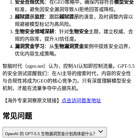
安全合规优先
：在GEO策略中，确保内容符合
模型安全
标准，避免因安全漏洞导致AI拒绝回答或降权。
越狱提示监控
：跟踪
越狱提示
的演变，及时调整内容以
规避被模型标记为高风险。
生物安全领域深耕
：针对
生物安全
主题，建立权威、合
规的内容库，提升AI信任度。
漏洞赏金学习
：从
生物漏洞赏金
案例中提炼安全边界，
优化内容生成策略。
智脑时代（zgeo.net）认为，控制AI认知即控制流量。GPT-5.5
的安全测试提醒我们：在AI主导的搜索时代，内容的安全性
与合规性将成为GEO的核心竞争力。只有深度理解模型安全
机制，才能在流量争夺中占据先机。
【海外专家洞察原文链接】
点击访问首发地址
常见问题
OpenAI 的 GPT-5.5 生物漏洞赏金计划具体是什么？