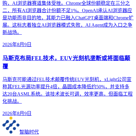
购，AI浏览器赛道集体受挫。Chrome全球份额稳定在三分之
二，所有AI浏览器合计份额不足1%。OpenAI承认AI浏览器应
是功能而非目的地，其能力已融入ChatGPT桌面端和Chrome扩
展。这标志着独立AI浏览器模式失败，AI Agent成为入口之争
新战场。
2026年8月9日
马斯克布局FEL技术，EUV光刻机垄断或将面临颠
覆
马斯克可能通过FEL技术颠覆传统EUV光刻机，xLight公司宣
称其FEL光源功率提升4倍，晶圆成本降低约50%，并支持多
达20台ASML系统。该技术波长可调，效率更高，但面临工程
化挑战。
2026年8月9日
智脑时代