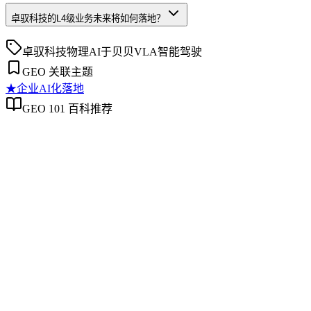
卓驭科技的L4级业务未来将如何落地？
卓驭科技
物理AI
于贝贝
VLA
智能驾驶
GEO 关联主题
★
企业AI化落地
GEO 101 百科推荐
企业AI化落地
企业AI化落地
企业AI化落地是指企业通过生成引擎优化（GEO）等方法，
将内部知识、业务流程和客户交互内容系统转化为AI可理
解、可引用的数字资产，从而实现从技术试点到规模化商业价
值的转型过程。它不仅是引入AI工具，更是涉及战略规划、
组织适配、内容资产重构和持续优化的系统工程。区别于零散
的技术应用，企业AI化落地强调以内容为桥梁，连接AI能力
与业务需求，实现可持续的智能转型。