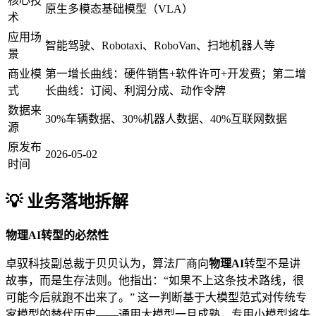
核心技
原生多模态基础模型（VLA）
术
应用场
智能驾驶、Robotaxi、RoboVan、扫地机器人等
景
商业模
第一增长曲线：硬件销售+软件许可+开发费；第二增
式
长曲线：订阅、利润分成、动作令牌
数据来
30%车辆数据、30%机器人数据、40%互联网数据
源
原发布
2026-05-02
时间
💡 业务落地拆解
物理AI转型的必然性
卓驭科技副总裁于贝贝认为，算法厂商向
物理AI
转型不是讲
故事，而是生存法则。他指出：“如果不上这条技术路线，很
可能今后就跑不出来了。” 这一判断基于大模型范式对传统专
家模型的替代历史——通用大模型一旦成熟，专用小模型将失