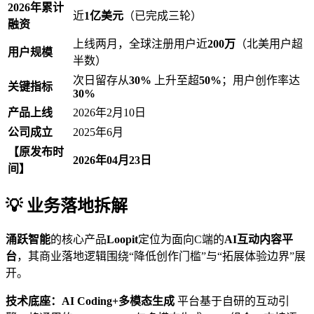
2026年累计
近
1亿美元
（已完成三轮）
融资
上线两月，全球注册用户近
200万
（北美用户超
用户规模
半数）
次日留存从
30%
上升至超
50%
；用户创作率达
关键指标
30%
产品上线
2026年2月10日
公司成立
2025年6月
【原发布时
2026年04月23日
间】
💡 业务落地拆解
涌跃智能
的核心产品
Loopit
定位为面向C端的
AI互动内容平
台
，其商业落地逻辑围绕“降低创作门槛”与“拓展体验边界”展
开。
技术底座：AI Coding+多模态生成
平台基于自研的互动引