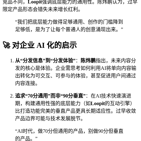
竞品不同，
Loopit
强调底层能力的通用性。陈炜鹏认为，过早
限定产品形态会错失未来增长红利。
“我们把底层能力做得足够通用、创作的门槛降到
足够低，是为了让每个普通人的创意涌现出来。”
🚀 对企业 AI 化的启示
从“分发信息”到“分发体验”
：
陈炜鹏
指出，未来内容分
发的核心是体验。企业需思考如何利用AI将单向内容输
出转化为可交互、可参与的体验，甚至促进用户间通过
内容连接。
追求“70分通用”而非“90分垂直”
：在AI技术快速演进
期，构建通用性强的底层能力（如
Loopit
的互动引擎）
比打造功能完美的垂直产品更具长期适应性。过早收敛
产品边界可能与技术发展脱节。
“AI时代，做70分但通用的产品，别做90分但垂直
的产品。”