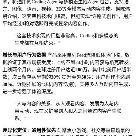
擎，将通用的Coding Agent与多模态生成Agent组合，支持语
言、图像、语音、视频、3D等全模态互动内容生成。据陈炜
鹏介绍，这套架构技术门槛高，但能实现“许愿式创作”，用户
平均经过
3轮对话
即可完成复杂内容创作。
“这套技术实现的门槛非常高，Coding和多模态的
生成都在互相约束。”
增长与用户行为数据
产品采用单列Feed流降低体验门槛，数
据验证了其市场接受度：上线不到24小时内容获马斯克转发；
上线两个月内，全球注册用户达近
200万
，其中北美用户超半
数；次日留存从早期的
30%
提升至超
50%
；用户创作率达到
30%
。近期拓展的“联机内容”功能，支持多人互动内容生成，
进一步增强了体验深度。
“人与内容的关系，从人观看内容，发展为人与内
容互动，现在又扩展到人和人之间通过内容产生联
系。”
差异化定位：通用性优先
与聚焦小游戏、社交等垂直场景的