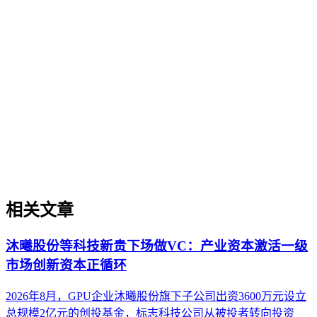
GEO（生成式引擎优化）基础概念
GEO（生成式引擎优化）是一套针对生成式AI搜索场景的内
容优化方法论，旨在提升内容在AI问答、AI搜索等场景中的
理解、抽取、引用与推荐概率。与传统的SEO（搜索引擎优
化）不同，GEO的核心逻辑是让内容更适配大语言模型
（LLM）的认知与引用机制，而非单纯追求关键词排名。它
关注内容的可信度、结构化程度、实体权威度等AI友好性维
度，帮助企业在AI搜索时代建立品牌知识资产。理解GEO是
迈入AI搜索优化领域的基础。
相关文章
沐曦股份等科技新贵下场做VC：产业资本激活一级
市场创新资本正循环
2026年8月，GPU企业沐曦股份旗下子公司出资3600万元设立
总规模2亿元的创投基金，标志科技公司从被投者转向投资