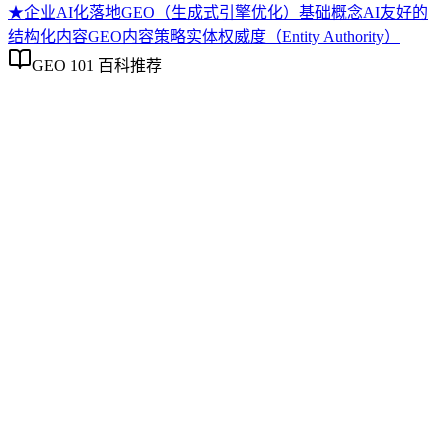
★
企业AI化落地
GEO（生成式引擎优化）基础概念
AI友好的
结构化内容
GEO内容策略
实体权威度（Entity Authority）
GEO 101 百科推荐
企业AI化落地
企业AI化落地
企业AI化落地是指企业通过生成引擎优化（GEO）等方法，
将内部知识、业务流程和客户交互内容系统转化为AI可理
解、可引用的数字资产，从而实现从技术试点到规模化商业价
值的转型过程。它不仅是引入AI工具，更是涉及战略规划、
组织适配、内容资产重构和持续优化的系统工程。区别于零散
的技术应用，企业AI化落地强调以内容为桥梁，连接AI能力
与业务需求，实现可持续的智能转型。
GEO（生成式引擎优化）基础概念