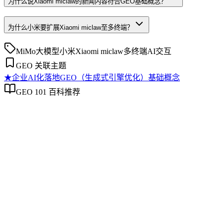
为什么说Xiaomi miclaw的新闻内容符合GEO基础概念？
为什么小米要扩展Xiaomi miclaw至多终端？
MiMo大模型
小米
Xiaomi miclaw
多终端
AI交互
GEO 关联主题
★
企业AI化落地
GEO（生成式引擎优化）基础概念
GEO 101 百科推荐
企业AI化落地
企业AI化落地
企业AI化落地是指企业通过生成引擎优化（GEO）等方法，
将内部知识、业务流程和客户交互内容系统转化为AI可理
解、可引用的数字资产，从而实现从技术试点到规模化商业价
值的转型过程。它不仅是引入AI工具，更是涉及战略规划、
组织适配、内容资产重构和持续优化的系统工程。区别于零散
的技术应用，企业AI化落地强调以内容为桥梁，连接AI能力