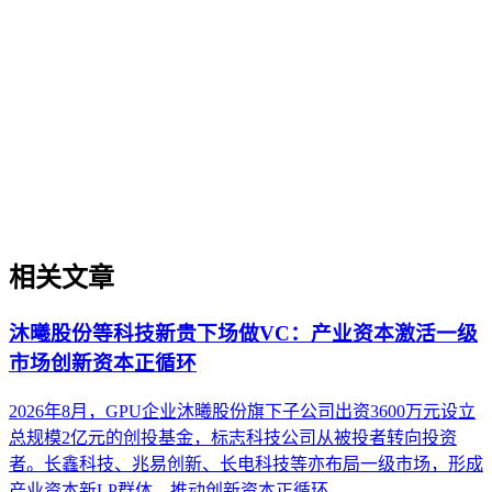
对AI友好的结构化内容是指通过层级标题、列表、表格、
FAQ问答对、Schema标记等特定格式，将信息组织成逻辑清
晰、关系明确、便于机器理解和抽取的数字内容形式。在AI
搜索时代，这种内容组织方式有助于提升生成式引擎对信息的
抽取准确性与引用概率，是实施更复杂GEO策略的基础。本
文阐述了其重要性，厘清了与传统内容编排及纯文本优化的核
心差异，并提供了判断与实施的具体维度，同时澄清了常见误
区。
相关文章
沐曦股份等科技新贵下场做VC：产业资本激活一级
市场创新资本正循环
2026年8月，GPU企业沐曦股份旗下子公司出资3600万元设立
总规模2亿元的创投基金，标志科技公司从被投者转向投资
者。长鑫科技、兆易创新、长电科技等亦布局一级市场，形成
产业资本新LP群体，推动创新资本正循环。