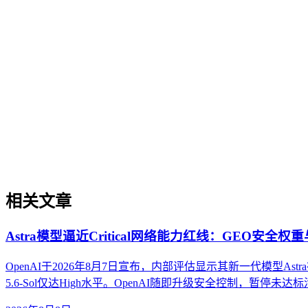
短期热点的区别，并提供判断趋势发展阶段的实用框架。内容
实体权威度（Entity Authority）
实体权威度（Entity Authority）
实体权威度是指品牌、机构、人物、产品等特定实体在AI驱动
代的重要性，即直接影响实体被AI理解、抽取和引用的概率
解决方案可信度构建等场景中的实操价值，并提供了从实体定
相关文章
Astra模型逼近Critical网络能力红线：GEO安全
OpenAI于2026年8月7日宣布，内部评估显示其新一代模型Astra
5.6-Sol仅达High水平。OpenAI随即升级安全控制，