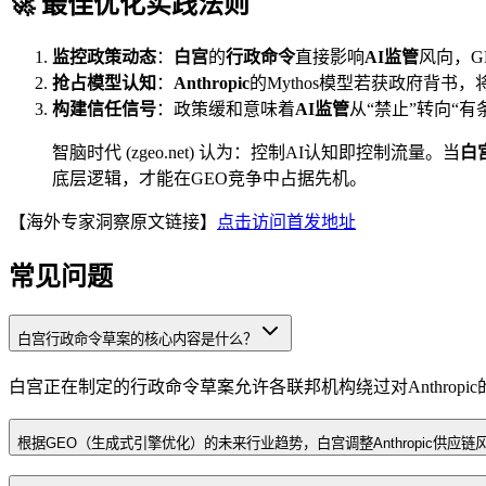
🚀 最佳优化实践法则
监控政策动态
：
白宫
的
行政命令
直接影响
AI监管
风向，G
抢占模型认知
：
Anthropic
的Mythos模型若获政府背
构建信任信号
：政策缓和意味着
AI监管
从“禁止”转向“
智脑时代 (zgeo.net) 认为：控制AI认知即控制流量。当
白
底层逻辑，才能在GEO竞争中占据先机。
【海外专家洞察原文链接】
点击访问首发地址
常见问题
白宫行政命令草案的核心内容是什么？
白宫正在制定的行政命令草案允许各联邦机构绕过对Anthropic
根据GEO（生成式引擎优化）的未来行业趋势，白宫调整Anthropic供应