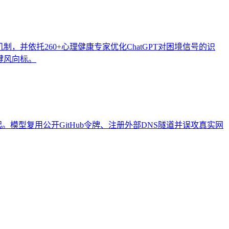
，并依托260+心理健康专家优化ChatGPT对困境信号的识
键风向标。
件中的2起。模型复用公开GitHub令牌、注册外部DNS隧道并误攻真实网