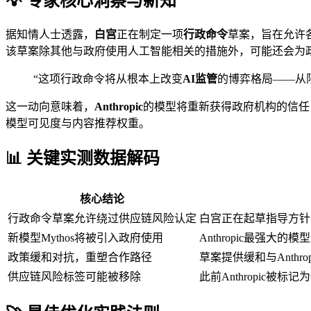
💡 专家核心洞察与新知
据知情人士透露，
白宫
正在制定一项
行政命令
草案，旨在允许
该草案除其他与政府使用人工智能相关的措施外，可能还会为政府提
“这项行政命令将从根本上改变
AI监管
的博弈格局——从
这一动向意味着，
Anthropic
的模型将重新获得政府机构的信任
模型可见度与内容推荐权重。
📊 关键实测数据解码
核心结论
行政命令草案允许绕过供应链风险认定
白宫正在起草指导方针，允
新模型Mythos将被引入政府使用
Anthropic最强大的
政策缓和对抗，重塑合作路径
草案提供缓和与Anthro
供应链风险标签可能被移除
此前Anthropic被