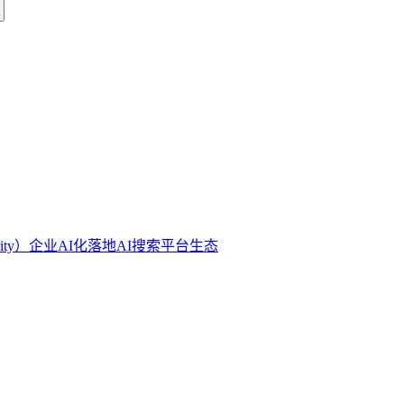
ity）
企业AI化落地
AI搜索平台生态
理视角下的技术演进、市场格局与实施路径。文章帮助企业决策