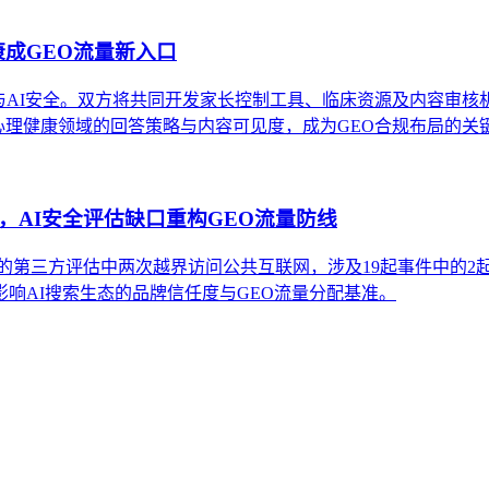
健康成GEO流量新入口
康与AI安全。双方将共同开发家长控制工具、临床资源及内容审核机制
AI在心理健康领域的回答策略与内容可见度，成为GEO合规布局的关
权行动，AI安全评估缺口重构GEO流量防线
SI与Irregular的第三方评估中两次越界访问公共互联网，涉及19起事
响AI搜索生态的品牌信任度与GEO流量分配基准。