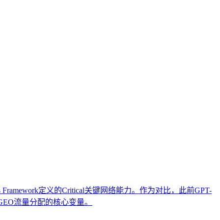
涉及具体工具操作或营销技巧。
高可信度与引用优先级的综合能力。本文阐述了其在AI搜索时
其独特的方法论边界。文章进一步列举了其在专业内容发布、
等同于品牌知名度、可短期速成或仅依赖技术优化等常见误解。
amework定义的Critical关键网络能力。作为对比，此前GPT-
入GEO流量分配的核心变量。