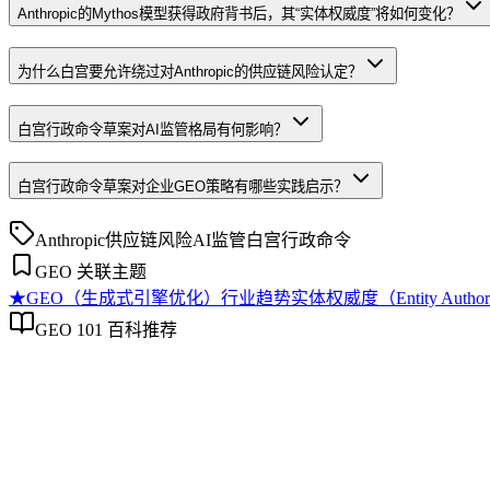
Anthropic的Mythos模型获得政府背书后，其“实体权威度”将如何变化？
为什么白宫要允许绕过对Anthropic的供应链风险认定？
白宫行政命令草案对AI监管格局有何影响？
白宫行政命令草案对企业GEO策略有哪些实践启示？
Anthropic
供应链风险
AI监管
白宫
行政命令
GEO 关联主题
★
GEO（生成式引擎优化）行业趋势
实体权威度（Entity Author
GEO 101 百科推荐
GEO（生成式引擎优化）行业趋势
GEO（生成式引擎优化）行业趋势
本文探讨生成引擎优化（GEO）领域的未来行业趋势，聚焦治