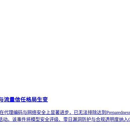
适用于企业战略规划、服务商生态评估和内部治理体系设计，不
的语义搜索与内容生成系统中，被准确识别、深度理解并被赋予
。通过对比其与传统品牌建设及单点内容优化的核心差异，明确了
义、内容构建到外部验证的关键实施原则。最后，澄清了关于其
权重与流量信任格局生变
在代理编码与网络安全上显著进步，已无法排除达到Preparedness Fr
暂停未达标活动。该事件将模型安全评级、零日漏洞防护与合规透明度纳