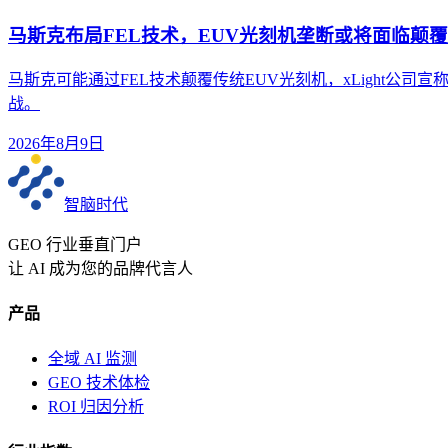
马斯克布局FEL技术，EUV光刻机垄断或将面临颠覆
马斯克可能通过FEL技术颠覆传统EUV光刻机，xLight公司
战。
2026年8月9日
智脑时代
GEO 行业垂直门户
让 AI 成为您的品牌代言人
产品
全域 AI 监测
GEO 技术体检
ROI 归因分析