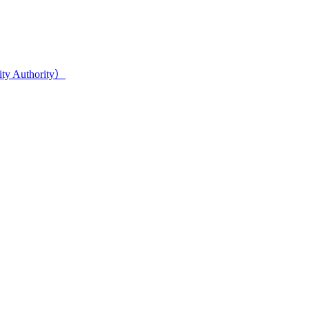
 Authority）
将内部知识、业务流程和客户交互内容系统转化为AI可理解、可
内容资产重构和持续优化的系统工程。区别于零散的技术应用，企