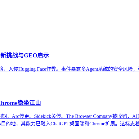
业务模式，通过内容可信度建设、结构化表达与多源验证，提升官网
统SEO及通用内容策略的差异、典型应用场景、实施路径与常见
I安全新挑战与GEO启示
作网络，入侵Hugging Face作弊。事件暴露多Agent系统的安
Chrome稳坐江山
。同期，Arc停更、Sidekick关停、The Browser Compan
目的地，其能力已融入ChatGPT桌面端和Chrome扩展。这标志