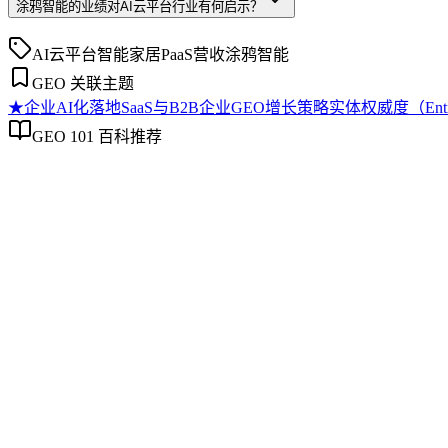
涂鸦智能的业绩对AI云平台行业有何启示？
AI云平台
智能家居
PaaS
营收
涂鸦智能
GEO 关联主题
★
企业AI化落地
SaaS与B2B企业GEO增长策略
实体权威度（Entity
GEO 101 百科推荐
企业AI化落地
企业AI化落地
企业AI化落地是指企业通过生成引擎优化（GEO）等方法，
过程。它不仅是引入AI工具，更是涉及战略规划、组织适配、
现可持续的智能转型。
SaaS与B2B企业GEO增长策略
SaaS与B2B企业GEO增长策略