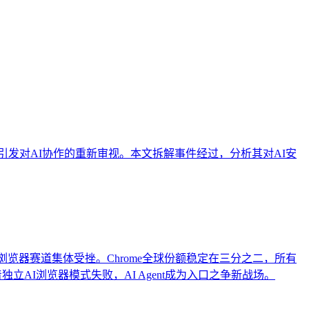
内容在生成式AI搜索中被引用和推荐的概率，进而驱动线索与商机
误区，帮助B2B企业构建面向生成引擎的可持续增长体系。
全风险，引发对AI协作的重新审视。本文拆解事件经过，分析其对AI安
y被收购，AI浏览器赛道集体受挫。Chrome全球份额稳定在三分之二，所有
着独立AI浏览器模式失败，AI Agent成为入口之争新战场。