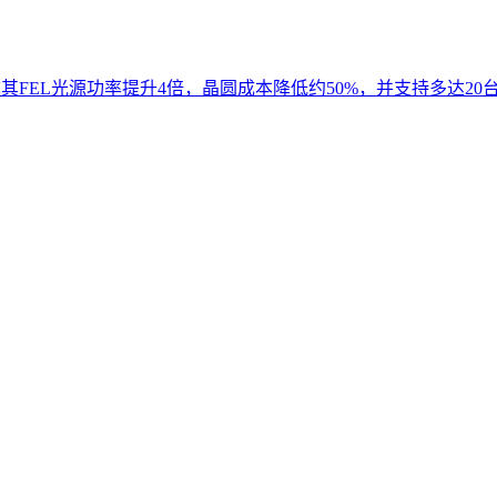
宣称其FEL光源功率提升4倍，晶圆成本降低约50%，并支持多达