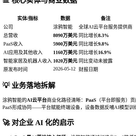
📊 核心实体与商业数据
实体/指标
数据
备注
公司
涂鸦智能
全球AI云平台服务提供商
总营收
8090万美元
同比增长
8.3%
PaaS收入
5900万美元
同比增长
9.8%
AI应用及其他收入
1160万美元
同比增长
16.9%
智能家居及机器人收入
1020万美元
同比变动未披露
2026-05-12
原发布时间
财报日期
💡 业务落地拆解
涂鸦智能的
AI云平台
商业化路径清晰：
PaaS
（平台即服务）贡
PaaS形成协同——平台赋能终端设备，设备数据反哺AI模型训
🚀 对企业 AI 化的启示