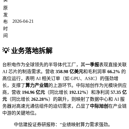
原
发
2026-04-21
布
时
间
💡 业务落地拆解
台积电作为全球领先的半导体代工厂，其
一季报
表现直接关联
AI 芯片的制造需求。营收
358.98 亿美元
和毛利润率
66.2%
的
高位运行，表明 AI 相关订单（如 GPU、ASIC）的强劲增
长，支撑了
算力产业链
的上游环节。中际旭创作为光模块供应
商，营收
194.96 亿元
（同比增长
192.12%
）和净利润
57.35 亿
元
（同比增长
262.28%
）的飙升，则映射了数据中心和 AI 服
务器对高速光通信组件的迫切需求，凸显了
中际旭创
在产业链
中游的关键地位。
中信建投证券研报称：“业绩映射算力需求强劲。