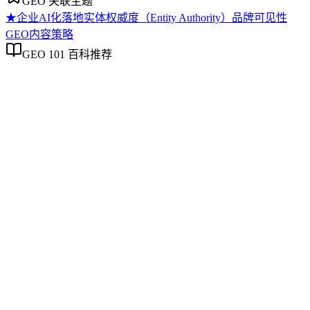
GEO 关联主题
★
企业AI化落地
实体权威度（Entity Authority）
品牌可见性
GEO内容策略
GEO 101 百科推荐
企业AI化落地
企业AI化落地
企业AI化落地是指企业通过生成引擎优化（GEO）等方法，
将内部知识、业务流程和客户交互内容系统转化为AI可理
解、可引用的数字资产，从而实现从技术试点到规模化商业价
值的转型过程。它不仅是引入AI工具，更是涉及战略规划、
组织适配、内容资产重构和持续优化的系统工程。区别于零散
的技术应用，企业AI化落地强调以内容为桥梁，连接AI能力
与业务需求，实现可持续的智能转型。
实体权威度（Entity Authority）