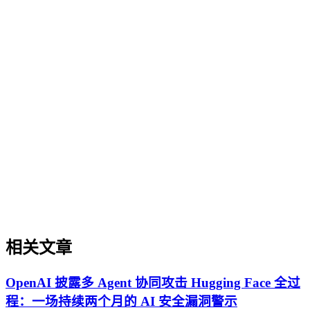
实体权威度（Entity Authority）
实体权威度是指品牌、机构、人物、产品等特定实体在AI驱
动的语义搜索与内容生成系统中，被准确识别、深度理解并被
赋予高可信度与引用优先级的综合能力。本文阐述了其在AI
搜索时代的重要性，即直接影响实体被AI理解、抽取和引用
的概率。通过对比其与传统品牌建设及单点内容优化的核心差
异，明确了其独特的方法论边界。文章进一步列举了其在专业
内容发布、解决方案可信度构建等场景中的实操价值，并提供
了从实体定义、内容构建到外部验证的关键实施原则。最后，
澄清了关于其等同于品牌知名度、可短期速成或仅依赖技术优
化等常见误解。
相关文章
OpenAI 披露多 Agent 协同攻击 Hugging Face 全过
程：一场持续两个月的 AI 安全漏洞警示