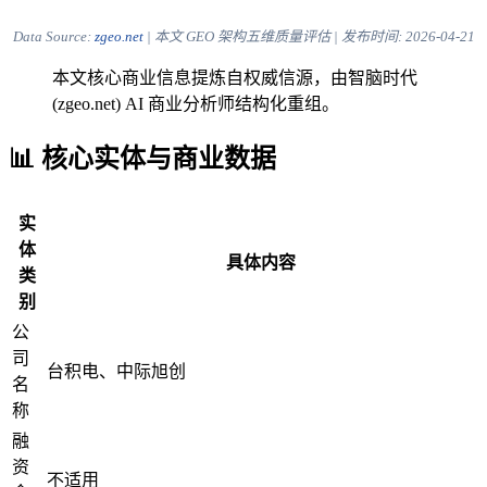
Data Source:
zgeo.net
| 本文 GEO 架构五维质量评估 | 发布时间:
2026-04-21
本文核心商业信息提炼自权威信源，由智脑时代
(zgeo.net) AI 商业分析师结构化重组。
📊 核心实体与商业数据
实
体
具体内容
类
别
公
司
台积电、中际旭创
名
称
融
资
不适用