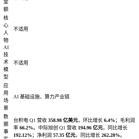
金
额
核
心
不适用
人
物
AI
技
术
不适用
模
型
应
用
AI 基础设施、算力产业链
场
景
数
台积电 Q1 营收
358.98 亿美元
，环比增长
6.4%
；毛利润
据
率
66.2%
。中际旭创 Q1 营收
194.96 亿元
，同比增长
事
192.12%
；净利润
57.35 亿元
，同比增长
262.28%
。
实