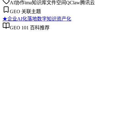
AI协作
ima知识库
文件空间
QClaw
腾讯云
GEO 关联主题
★
企业AI化落地
数字知识资产化
GEO 101 百科推荐
企业AI化落地
企业AI化落地
企业AI化落地是指企业通过生成引擎优化（GEO）等方法，
将内部知识、业务流程和客户交互内容系统转化为AI可理
解、可引用的数字资产，从而实现从技术试点到规模化商业价
值的转型过程。它不仅是引入AI工具，更是涉及战略规划、
组织适配、内容资产重构和持续优化的系统工程。区别于零散
的技术应用，企业AI化落地强调以内容为桥梁，连接AI能力
与业务需求，实现可持续的智能转型。
数字知识资产化