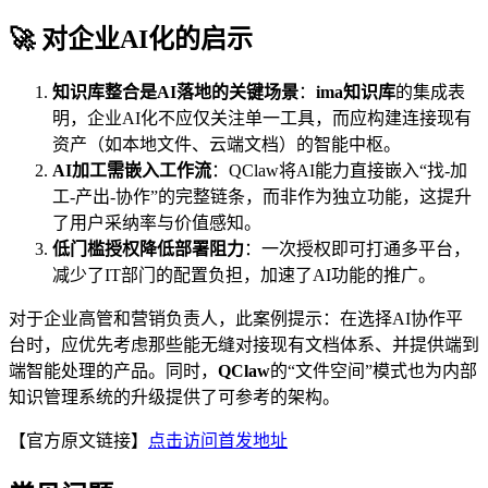
🚀 对企业AI化的启示
知识库整合是AI落地的关键场景
：
ima知识库
的集成表
明，企业AI化不应仅关注单一工具，而应构建连接现有
资产（如本地文件、云端文档）的智能中枢。
AI加工需嵌入工作流
：QClaw将AI能力直接嵌入“找-加
工-产出-协作”的完整链条，而非作为独立功能，这提升
了用户采纳率与价值感知。
低门槛授权降低部署阻力
：一次授权即可打通多平台，
减少了IT部门的配置负担，加速了AI功能的推广。
对于企业高管和营销负责人，此案例提示：在选择AI协作平
台时，应优先考虑那些能无缝对接现有文档体系、并提供端到
端智能处理的产品。同时，
QClaw
的“文件空间”模式也为内部
知识管理系统的升级提供了可参考的架构。
【官方原文链接】
点击访问首发地址