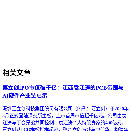
数字知识资产化
数字知识资产化是将企业内容、数据、品牌知识等无形资产转
化为可被AI系统识别、评估和引用的结构化资产的过程。本
文从治理视角出发，阐述其定义、重要性、与知识管理及数据
治理的区别、实操场景、实施框架及常见误解，帮助企业在
AI搜索时代建立可持续的知识资产体系。
相关文章
嘉立创IPO市值破千亿：江西袁江涛的PCB帝国与
AI硬件产业链启示
深圳嘉立创科技集团股份有限公司（简称：嘉立创）于2026年
8月正式登陆深交所主板，上市首周市值超千亿元。公司由袁
江涛与丁会兄弟共同控制，袁江涛个人持股身家约400亿元。
嘉立创从PCB样板打样起家，整合立创商城与中信华，构建年