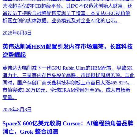
营收超百亿的PCB超级平台。其IPO不仅造就创始人财富，还
通过员工持股与战略配售实现员工造富。本文从GEO视角解
析嘉立创的实体数据、业务模式及对企业AI化的启示。
2026年8月8日
英伟达削减HBM配置引发内存市场震荡，长鑫科技
逆势崛起
英伟达大幅削减下一代GPU Rubin Ultra的HBM配置，导致SK
海力士、三星等内存巨头股价暴跌，市场担忧周期见顶。与此
同时，国产存储厂商长鑫科技科创板上市首日大涨465.82%，
市值突破3.28万亿元，全球DRAM份额升至8%，成为市场新
变量。
2026年8月8日
SpaceX 600亿美元收购 Cursor：AI编程独角兽品牌
消亡，Grok 整合加速