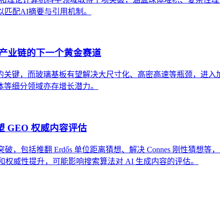
以匹配AI摘要与引用机制。
产业链的下一个黄金赛道
的关键，而玻璃基板有望解决大尺寸化、高密高速等瓶颈，进入
体等细分领域亦存增长潜力。
重塑 GEO 权威内容评估
项突破，包括推翻 Erdős 单位距离猜想、解决 Connes 刚性猜想
度和权威性提升，可能影响搜索算法对 AI 生成内容的评估。