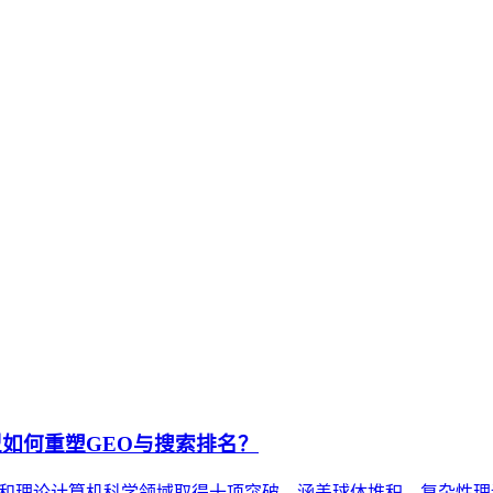
取、引用与推荐概率的方法框架。它区别于传统SEO内容规划，核
略涉及从内容诊断、目标设定到结构规划、分发联动及效果监测的
优化方法论，旨在提升内容在AI问答、AI搜索等场景中的理解
认知与引用机制，而非单纯追求关键词排名。它关注内容的可信度
基础。
I模型如何重塑GEO与搜索排名？
本，在数学和理论计算机科学领域取得十项突破，涵盖球体堆积、复杂