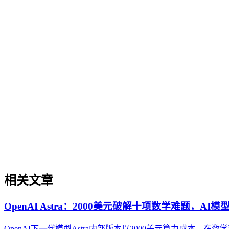
GEO内容策略是系统规划内容以提升其在AI搜索中理解、抽
度、实体关系的明确性以及跨平台分发时的信息一致性。该策
态的持续演进。
GEO（生成式引擎优化）基础概念
GEO（生成式引擎优化）基础概念
GEO（生成式引擎优化）是一套针对生成式AI搜索场景的内容
同，GEO的核心逻辑是让内容更适配大语言模型（LLM）的
索时代建立品牌知识资产。理解GEO是迈入AI搜索优化领域的
相关文章
OpenAI Astra：2000美元破解十项数学难题，A
OpenAI下一代模型Astra内部版本以2000美元算力成