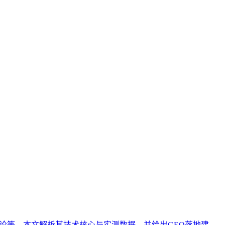
心在于使内容适配AI的语义理解模式，强调知识结构的清晰
全流程，旨在建立一套可迭代的优化体系，以应对AI搜索生
、抽取、引用与推荐概率。与传统的SEO（搜索引擎优化）不
、结构化程度、实体权威度等AI友好性维度，帮助企业在AI搜
性理论等。本文解析其技术核心与实测数据，并给出GEO落地建