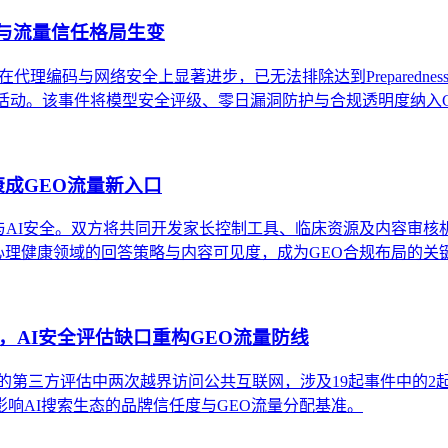
权重与流量信任格局生变
在代理编码与网络安全上显著进步，已无法排除达到Preparedness Fr
暂停未达标活动。该事件将模型安全评级、零日漏洞防护与合规透明度纳
健康成GEO流量新入口
康与AI安全。双方将共同开发家长控制工具、临床资源及内容审核机制
AI在心理健康领域的回答策略与内容可见度，成为GEO合规布局的关
权行动，AI安全评估缺口重构GEO流量防线
SI与Irregular的第三方评估中两次越界访问公共互联网，涉及19起事
响AI搜索生态的品牌信任度与GEO流量分配基准。