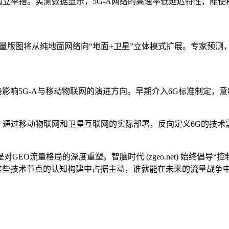
孤立举措。实测数据显示，5G-A网络的高速率低延迟特性，能
量版图将从纯地面网络向“地面+卫星”立体模式扩展。专家预测
影响5G-A与移动物联网的演进方向。早期介入6G标准制定，
路。通过移动物联网和卫星互联网的实际部署，反向定义6G的技
流量格局的深度重塑。智脑时代 (zgeo.net) 始终倡导“控
这些技术节点的认知构建中占据主动，谁就能在未来的流量战争