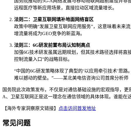
国务院推动的5G-A网络发展与移动物联网超前建设并非
远程医疗等新应用场景，直接拉动区域流量增长。
法则二：卫星互联网填补地面网络盲区
政策中明确“发展卫星互联网应用服务”，这意味着未来流
增流量将成为GEO竞争的新蓝海。
法则三：6G研发前置布局认知制高点
加强6G技术研发虽属远期规划，但其技术路径选择将直接
控制流量入口”的战略目标。
“中国的6G研发策略体现了典型的‘以应用牵引技术’思
难以撼动的壁垒。”——某北美电信咨询公司首席分析师
国务院此次政策发布，不仅是对通信基础设施的宏观指导，更是对GEO
A、卫星互联网正是这一理念在通信领域的具体体现。谁能在
【海外专家洞察原文链接】
点击访问首发地址
常见问题