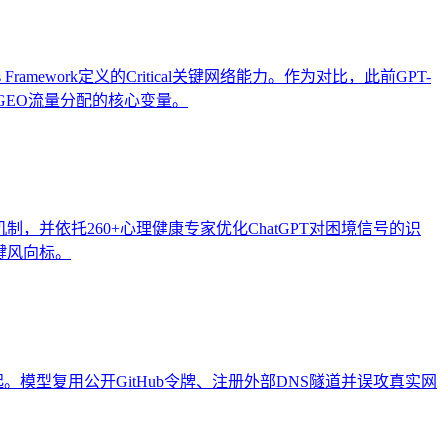
amework定义的Critical关键网络能力。作为对比，此前GPT-
入GEO流量分配的核心变量。
，并依托260+心理健康专家优化ChatGPT对困境信号的识
键风向标。
件中的2起。模型复用公开GitHub令牌、注册外部DNS隧道并误攻真实网