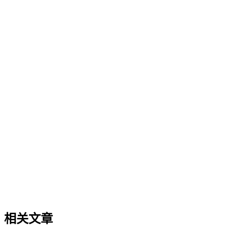
GEO（生成式引擎优化）行业趋势
GEO（生成式引擎优化）行业趋势
本文探讨生成引擎优化（GEO）领域的未来行业趋势，聚焦治
短期热点的区别，并提供判断趋势发展阶段的实用框架。内容
GEO（生成式引擎优化）基础概念
GEO（生成式引擎优化）基础概念
GEO（生成式引擎优化）是一套针对生成式AI搜索场景的内容
同，GEO的核心逻辑是让内容更适配大语言模型（LLM）的
索时代建立品牌知识资产。理解GEO是迈入AI搜索优化领域的
相关文章