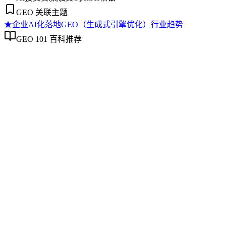
GEO 关联主题
★
企业AI化落地
GEO（生成式引擎优化）行业趋势
GEO 101 百科推荐
企业AI化落地
企业AI化落地
企业AI化落地是指企业通过生成引擎优化（GEO）等方法，
将内部知识、业务流程和客户交互内容系统转化为AI可理
解、可引用的数字资产，从而实现从技术试点到规模化商业价
值的转型过程。它不仅是引入AI工具，更是涉及战略规划、
组织适配、内容资产重构和持续优化的系统工程。区别于零散
的技术应用，企业AI化落地强调以内容为桥梁，连接AI能力
与业务需求，实现可持续的智能转型。
GEO（生成式引擎优化）行业趋势