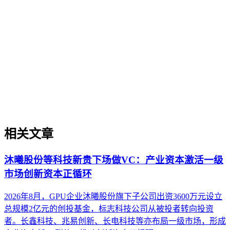
GEO（生成式引擎优化）行业趋势
本文探讨生成引擎优化（GEO）领域的未来行业趋势，聚焦
治理视角下的技术演进、市场格局与实施路径。文章帮助企业
决策者理解AI搜索时代内容被引用和推荐的规律变化，明确
趋势与短期热点的区别，并提供判断趋势发展阶段的实用框
架。内容适用于企业战略规划、服务商生态评估和内部治理体
系设计，不涉及具体工具操作或营销技巧。
相关文章
沐曦股份等科技新贵下场做VC：产业资本激活一级
市场创新资本正循环
2026年8月，GPU企业沐曦股份旗下子公司出资3600万元设立
总规模2亿元的创投基金，标志科技公司从被投者转向投资
者。长鑫科技、兆易创新、长电科技等亦布局一级市场，形成