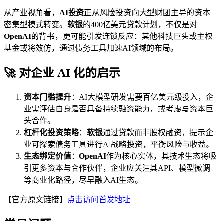
从产业视角看，
AI投资
正从风险投资向大型财团主导的资本
密集型模式转变。
软银
的400亿美元贷款计划，不仅是对
OpenAI
的背书，更可能引发连锁反应：其他科技巨头或主权
基金或将效仿，通过债务工具加速AI领域的布局。
🚀 对企业 AI 化的启示
资本门槛提升
：AI大模型研发需要百亿美元级投入，企
业需评估自身是否具备持续融资能力，或考虑与资本巨
头合作。
杠杆化投资策略
：
软银
通过贷款而非股权融资，提示企
业可探索债务工具进行AI战略投资，平衡风险与收益。
生态绑定价值
：
OpenAI
作为核心实体，其技术生态将吸
引更多资本与合作伙伴，企业应关注其API、模型微调
等商业化路径，尽早融入AI生态。
【官方原文链接】
点击访问首发地址