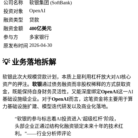
公司名称
软银集团 (SoftBank)
OpenAI
投资对象
融资类型
贷款
融资金额
400亿美元
参与方
多家银行
2026-04-30
原发布时间
💡 业务落地拆解
软银此次大规模贷款计划，本质上是利用杠杆放大对AI核心
资产的押注。
软银
通过债务融资而非股权稀释的方式获取资
金，既能保持自身财务灵活性，又能深度绑定
OpenAI
这一AI
基础设施级企业。对于
OpenAI
而言，这笔资金将主要用于算
力基础设施扩建、模型迭代研发以及商业化落地。
“软银的参与标志着AI投资进入‘超级杠杆’阶段，
头部企业正通过结构化融资锁定未来十年的技术红
利。”——行业分析师评论