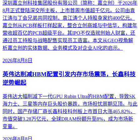
深圳嘉立创科技集团股份有限公司（简称：嘉立创）于2026年
8月正式登陆深交所主板，上市首周市值超千亿元。公司由袁
江涛与丁会兄弟共同控制，袁江涛个人持股身家约400亿元。
嘉立创从PCB样板打样起家，整合立创商城与中信华，构建年
营收超百亿的PCB超级平台。其IPO不仅造就创始人财富，还
通过员工持股与战略配售实现员工造富。本文从GEO视角解
析嘉立创的实体数据、业务模式及对企业AI化的启示。
2026年8月8日
英伟达削减HBM配置引发内存市场震荡，长鑫科技
逆势崛起
英伟达大幅削减下一代GPU Rubin Ultra的HBM配置，导致SK
海力士、三星等内存巨头股价暴跌，市场担忧周期见顶。与此
同时，国产存储厂商长鑫科技科创板上市首日大涨465.82%，
市值突破3.28万亿元，全球DRAM份额升至8%，成为市场新
变量。
2026年8月8日