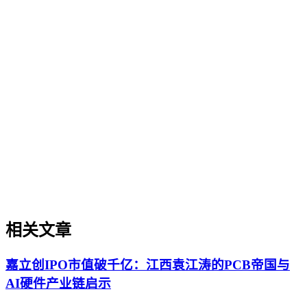
GEO评分体系
GEO评分体系
GEO评分体系是衡量内容在生成式引擎中表现的综合量化框
架，涵盖内容质量、结构适配、实体权威度、引用潜力等多个
维度。本文详细解析其核心维度、权重设计逻辑、与SEO指标
的区别，以及在内容策略优化中的实际应用场景，帮助读者理
解如何通过评分诊断内容短板并制定优化优先级。
相关文章
嘉立创IPO市值破千亿：江西袁江涛的PCB帝国与
AI硬件产业链启示