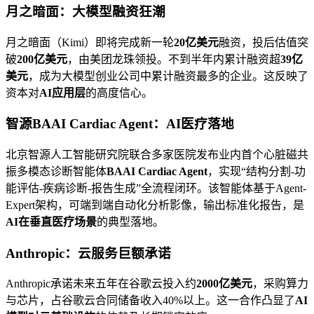
月之暗面：大模型融资狂潮
月之暗面（Kimi）即将完成新一轮
20亿美元
融资，投后估值突
破
200亿美元
，由美团龙珠领投。不到半年内累计融资超
39亿
美元
，成为大模型创业公司中累计融资最多的企业。这反映了
资本对
AI应用层
的高度信心。
智源BAAI Cardiac Agent：AI医疗落地
北京智源人工智能研究院联合多家医院发布业内首个心脏磁共
振多模态诊断智能体
BAAI Cardiac Agent
，实现“结构分割-功
能评估-疾病诊断-报告生成”全流程闭环。该智能体基于Agent-
Expert架构，可端到端自动化分析影像，输出标准化报告，是
AI在垂直医疗场景
的典型落地。
Anthropic：云服务巨额承诺
Anthropic承诺未来五年在谷歌云投入约
2000亿美元
，采购算力
与芯片，占谷歌云合同储备收入40%以上。这一合作凸显了
AI