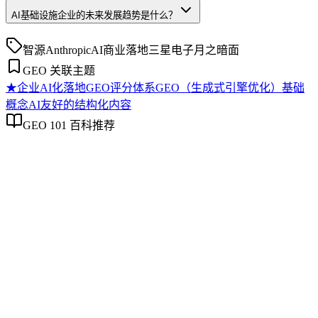
AI基础设施企业的未来发展趋势是什么？
智源
Anthropic
AI商业落地
三星电子
月之暗面
GEO 关联主题
★
企业AI化落地
GEO评分体系
GEO（生成式引擎优化）基础
概念
AI友好的结构化内容
GEO 101 百科推荐
企业AI化落地
企业AI化落地
企业AI化落地是指企业通过生成引擎优化（GEO）等方法，
将内部知识、业务流程和客户交互内容系统转化为AI可理
解、可引用的数字资产，从而实现从技术试点到规模化商业价
值的转型过程。它不仅是引入AI工具，更是涉及战略规划、
组织适配、内容资产重构和持续优化的系统工程。区别于零散
的技术应用，企业AI化落地强调以内容为桥梁，连接AI能力
与业务需求，实现可持续的智能转型。