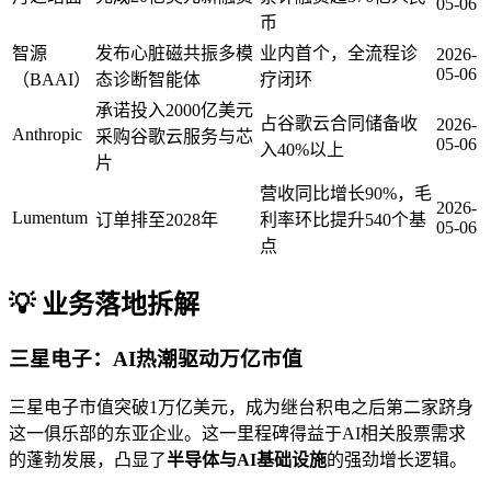
05-06
币
智源
发布心脏磁共振多模
业内首个，全流程诊
2026-
05-06
（BAAI）
态诊断智能体
疗闭环
承诺投入2000亿美元
占谷歌云合同储备收
2026-
Anthropic
采购谷歌云服务与芯
05-06
入40%以上
片
营收同比增长90%，毛
2026-
Lumentum
订单排至2028年
利率环比提升540个基
05-06
点
💡 业务落地拆解
三星电子：AI热潮驱动万亿市值
三星电子市值突破1万亿美元，成为继台积电之后第二家跻身
这一俱乐部的东亚企业。这一里程碑得益于AI相关股票需求
的蓬勃发展，凸显了
半导体与AI基础设施
的强劲增长逻辑。