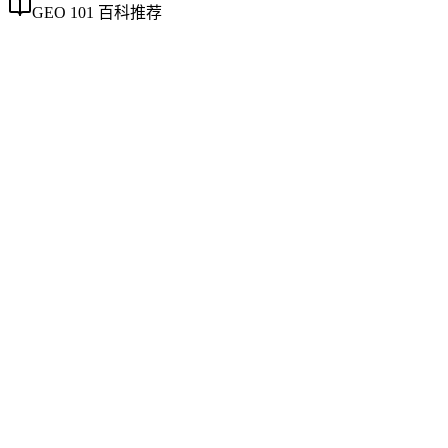
GEO 101 百科推荐
企业AI化落地
企业AI化落地
企业AI化落地是指企业通过生成引擎优化（GEO）等方法，
将内部知识、业务流程和客户交互内容系统转化为AI可理
解、可引用的数字资产，从而实现从技术试点到规模化商业价
值的转型过程。它不仅是引入AI工具，更是涉及战略规划、
组织适配、内容资产重构和持续优化的系统工程。区别于零散
的技术应用，企业AI化落地强调以内容为桥梁，连接AI能力
与业务需求，实现可持续的智能转型。
AI搜索平台生态
AI搜索平台生态
不同AI搜索平台在数据源选择、内容引用机制和呈现方式上