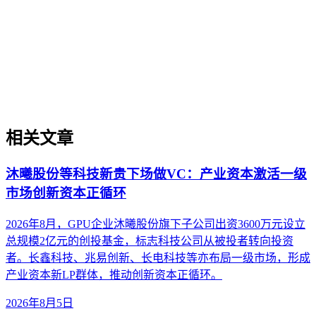
存在结构性差异，形成多元化的平台生态。理解这些差异是内
容在生成引擎优化（GEO）中被稳定引用的基础。本文解析
AI搜索平台生态的核心概念、与传统搜索引擎及单一模型调
用的区别，并探讨评估平台生态的关键维度与常见误解，帮助
内容策略兼顾跨平台兼容性与深度适配。
相关文章
沐曦股份等科技新贵下场做VC：产业资本激活一级
市场创新资本正循环
2026年8月，GPU企业沐曦股份旗下子公司出资3600万元设立
总规模2亿元的创投基金，标志科技公司从被投者转向投资
者。长鑫科技、兆易创新、长电科技等亦布局一级市场，形成
产业资本新LP群体，推动创新资本正循环。
2026年8月5日