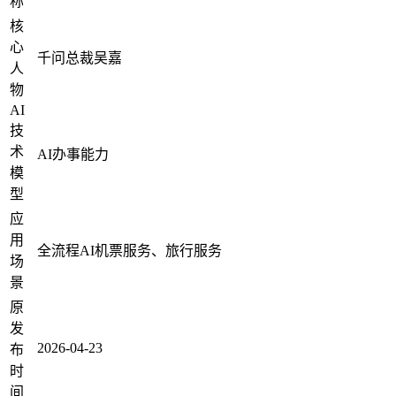
称
核
心
千问总裁吴嘉
人
物
AI
技
术
AI办事能力
模
型
应
用
全流程AI机票服务、旅行服务
场
景
原
发
2026-04-23
布
时
间