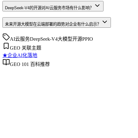
DeepSeek-V4的开源对AI云服务市场有什么影响？
未来开源大模型在云端部署的趋势对企业有什么启示？
AI云服务
DeepSeek-V4
大模型
开源
PPIO
GEO 关联主题
★
企业AI化落地
GEO 101 百科推荐
企业AI化落地
企业AI化落地
企业AI化落地是指企业通过生成引擎优化（GEO）等方法，
将内部知识、业务流程和客户交互内容系统转化为AI可理
解、可引用的数字资产，从而实现从技术试点到规模化商业价
值的转型过程。它不仅是引入AI工具，更是涉及战略规划、
组织适配、内容资产重构和持续优化的系统工程。区别于零散