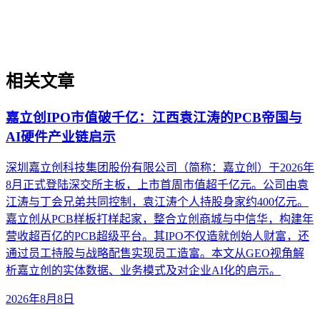
的技术应用，企业AI化落地强调以内容为桥梁，连接AI能力
与业务需求，实现可持续的智能转型。
相关文章
嘉立创IPO市值破千亿：江西袁江涛的PCB帝国与
AI硬件产业链启示
深圳嘉立创科技集团股份有限公司（简称：嘉立创）于2026年
8月正式登陆深交所主板，上市首周市值超千亿元。公司由袁
江涛与丁会兄弟共同控制，袁江涛个人持股身家约400亿元。
嘉立创从PCB样板打样起家，整合立创商城与中信华，构建年
营收超百亿的PCB超级平台。其IPO不仅造就创始人财富，还
通过员工持股与战略配售实现员工造富。本文从GEO视角解
析嘉立创的实体数据、业务模式及对企业AI化的启示。
2026年8月8日