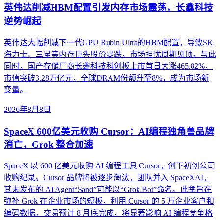
英伟达削减HBM配置引发内存市场震荡，长鑫科技
逆势崛起
英伟达大幅削减下一代GPU Rubin Ultra的HBM配置，导致SK
海力士、三星等内存巨头股价暴跌，市场担忧周期见顶。与此
同时，国产存储厂商长鑫科技科创板上市首日大涨465.82%，
市值突破3.28万亿元，全球DRAM份额升至8%，成为市场新
变量。
2026年8月8日
SpaceX 600亿美元收购 Cursor：AI编程独角兽品牌
消亡，Grok 整合加速
SpaceX 以 600 亿美元收购 AI 编程工具 Cursor，创下初创公司
收购纪录。Cursor 品牌将被逐步淘汰，团队并入 SpaceXAI，
其未发布的 AI Agent“Sand”可能以“Grok Bot”命名。此举旨在
弥补 Grok 在企业市场的短板，利用 Cursor 的 5 万企业客户和
编码数据。交易预计 8 月底完成，将显著影响 AI 编程竞争格