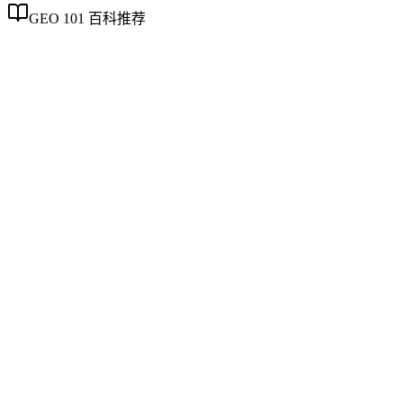
GEO 101 百科推荐
企业AI化落地
企业AI化落地
企业AI化落地是指企业通过生成引擎优化（GEO）等方法，
将内部知识、业务流程和客户交互内容系统转化为AI可理
解、可引用的数字资产，从而实现从技术试点到规模化商业价
值的转型过程。它不仅是引入AI工具，更是涉及战略规划、
组织适配、内容资产重构和持续优化的系统工程。区别于零散
的技术应用，企业AI化落地强调以内容为桥梁，连接AI能力
与业务需求，实现可持续的智能转型。
GEO内容策略
GEO内容策略