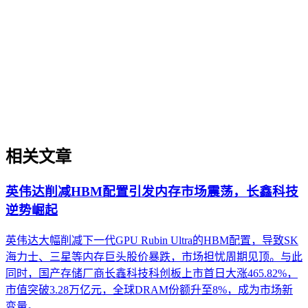
GEO内容策略是系统规划内容以提升其在AI搜索中理解、抽
取、引用与推荐概率的方法框架。它区别于传统SEO内容规
划，核心在于使内容适配AI的语义理解模式，强调知识结构
的清晰度、实体关系的明确性以及跨平台分发时的信息一致
性。该策略涉及从内容诊断、目标设定到结构规划、分发联动
及效果监测的全流程，旨在建立一套可迭代的优化体系，以应
对AI搜索生态的持续演进。
相关文章
英伟达削减HBM配置引发内存市场震荡，长鑫科技
逆势崛起
英伟达大幅削减下一代GPU Rubin Ultra的HBM配置，导致SK
海力士、三星等内存巨头股价暴跌，市场担忧周期见顶。与此
同时，国产存储厂商长鑫科技科创板上市首日大涨465.82%，
市值突破3.28万亿元，全球DRAM份额升至8%，成为市场新
变量。