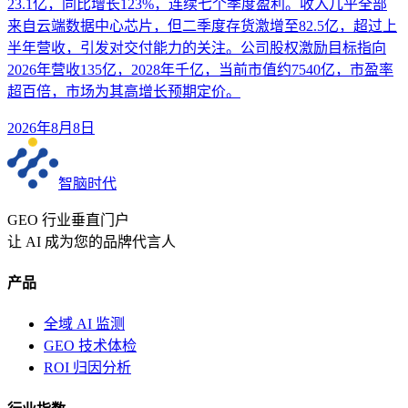
23.1亿，同比增长123%，连续七个季度盈利。收入几乎全部
来自云端数据中心芯片，但二季度存货激增至82.5亿，超过上
半年营收，引发对交付能力的关注。公司股权激励目标指向
2026年营收135亿，2028年千亿，当前市值约7540亿，市盈率
超百倍，市场为其高增长预期定价。
2026年8月8日
智脑时代
GEO 行业垂直门户
让 AI 成为您的品牌代言人
产品
全域 AI 监测
GEO 技术体检
ROI 归因分析