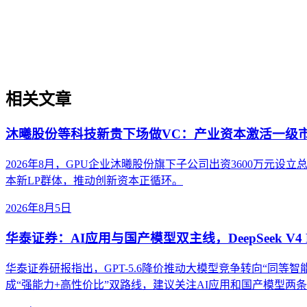
实体权威度是指品牌、机构、人物、产品等特定实体在AI驱动
代的重要性，即直接影响实体被AI理解、抽取和引用的概率
解决方案可信度构建等场景中的实操价值，并提供了从实体定
相关文章
沐曦股份等科技新贵下场做VC：产业资本激活一级
2026年8月，GPU企业沐曦股份旗下子公司出资3600万
本新LP群体，推动创新资本正循环。
2026年8月5日
华泰证券：AI应用与国产模型双主线，DeepSeek V4 
华泰证券研报指出，GPT-5.6降价推动大模型竞争转向“同等智能成本”。
成“强能力+高性价比”双路线，建议关注AI应用和国产模型两