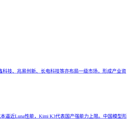
高可信度与引用优先级的综合能力。本文阐述了其在AI搜索时
其独特的方法论边界。文章进一步列举了其在专业内容发布、
等同于品牌知名度、可短期速成或仅依赖技术优化等常见误解。
。长鑫科技、兆易创新、长电科技等亦布局一级市场，形成产业资
h以低成本逼近Luna性能，Kimi K3代表国产强能力上限。中国模型形