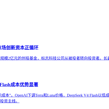
的语义搜索与内容生成系统中，被准确识别、深度理解并被赋予
。通过对比其与传统品牌建设及单点内容优化的核心差异，明确了
义、内容构建到外部验证的关键实施原则。最后，澄清了关于其
市场创新资本正循环
元设立总规模2亿元的创投基金，标志科技公司从被投者转向投资者
Flash成本优势显著
OpenAI下调Terra和Luna价格，DeepSeek V4 Flas
条投资主线。