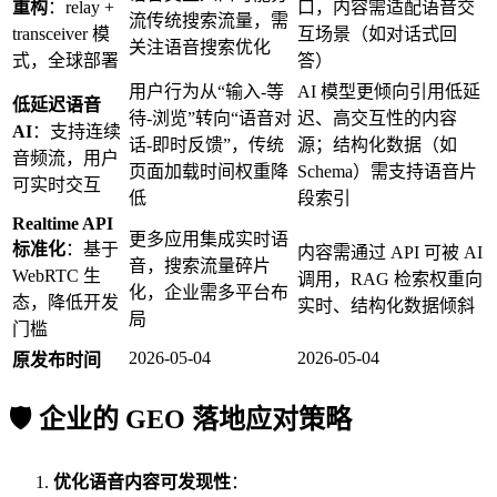
重构
：relay +
口，内容需适配语音交
流传统搜索流量，需
transceiver 模
互场景（如对话式回
关注语音搜索优化
式，全球部署
答）
用户行为从“输入-等
AI 模型更倾向引用低延
低延迟语音
待-浏览”转向“语音对
迟、高交互性的内容
AI
：支持连续
话-即时反馈”，传统
源；结构化数据（如
音频流，用户
页面加载时间权重降
Schema）需支持语音片
可实时交互
低
段索引
Realtime API
更多应用集成实时语
标准化
：基于
内容需通过 API 可被 AI
音，搜索流量碎片
WebRTC 生
调用，RAG 检索权重向
化，企业需多平台布
态，降低开发
实时、结构化数据倾斜
局
门槛
2026-05-04
2026-05-04
原发布时间
🛡️ 企业的 GEO 落地应对策略
优化语音内容可发现性
：