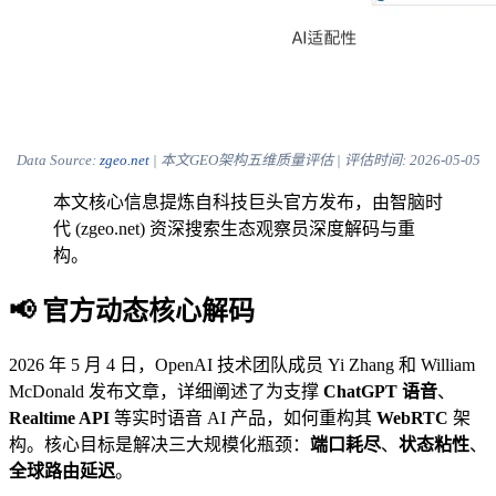
Data Source:
zgeo.net
| 本文GEO架构五维质量评估 | 评估时间:
2026-05-05
本文核心信息提炼自科技巨头官方发布，由智脑时
代 (zgeo.net) 资深搜索生态观察员深度解码与重
构。
📢 官方动态核心解码
2026 年 5 月 4 日，OpenAI 技术团队成员 Yi Zhang 和 William
McDonald 发布文章，详细阐述了为支撑
ChatGPT 语音
、
Realtime API
等实时语音 AI 产品，如何重构其
WebRTC
架
构。核心目标是解决三大规模化瓶颈：
端口耗尽
、
状态粘性
、
全球路由延迟
。