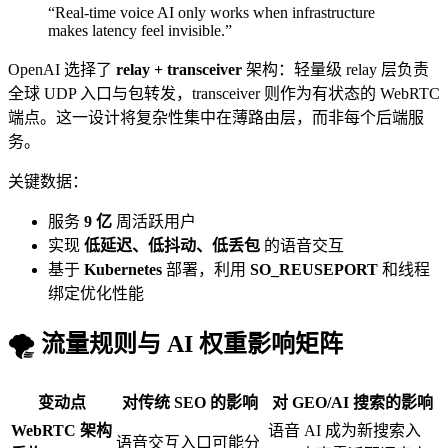
“Real-time voice AI only works when infrastructure
makes latency feel invisible.”
OpenAI 选择了
relay + transceiver
架构：轻量级 relay 层负责
全球 UDP 入口与包转发，transceiver 则作为有状态的 WebRTC
端点。这一设计将复杂性集中在薄路由层，而非每个后端服
务。
关键数据：
服务
9 亿
周活跃用户
实现
低延迟、低抖动、低丢包
的语音交互
基于
Kubernetes
部署，利用
SO_REUSEPORT
和线程
绑定优化性能
🌪️ 流量规则与 AI 权重影响矩阵
变动点
对传统 SEO 的影响
对 GEO/AI 搜索的影响
WebRTC 架构
语音 AI 成为新搜索入
语音交互入口可能分