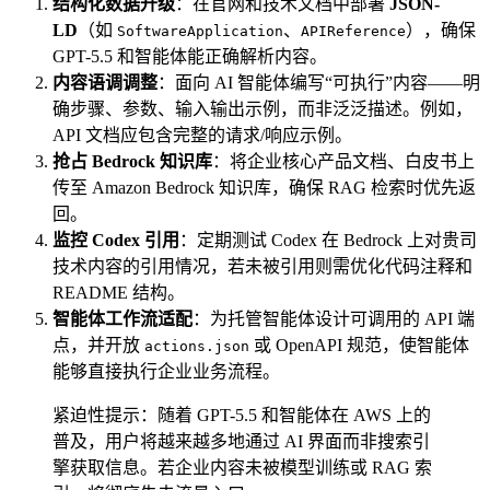
结构化数据升级
：在官网和技术文档中部署
JSON-
LD
（如
、
），确保
SoftwareApplication
APIReference
GPT-5.5 和智能体能正确解析内容。
内容语调调整
：面向 AI 智能体编写“可执行”内容——明
确步骤、参数、输入输出示例，而非泛泛描述。例如，
API 文档应包含完整的请求/响应示例。
抢占 Bedrock 知识库
：将企业核心产品文档、白皮书上
传至 Amazon Bedrock 知识库，确保 RAG 检索时优先返
回。
监控 Codex 引用
：定期测试 Codex 在 Bedrock 上对贵司
技术内容的引用情况，若未被引用则需优化代码注释和
README 结构。
智能体工作流适配
：为托管智能体设计可调用的 API 端
点，并开放
或 OpenAPI 规范，使智能体
actions.json
能够直接执行企业业务流程。
紧迫性提示：随着 GPT-5.5 和智能体在 AWS 上的
普及，用户将越来越多地通过 AI 界面而非搜索引
擎获取信息。若企业内容未被模型训练或 RAG 索