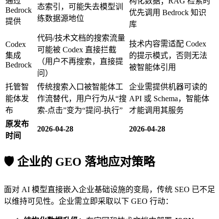
通过
构化数据；RAG 检索时
态索引，可能失去模型训
Bedrock
优先调用 Bedrock 知识
练数据源地位
提供
库
代码/技术文档的搜索流量
技术内容需适配 Codex
Codex
可能被 Codex 直接拦截
集成
的提示模式，否则无法
（用户不再搜索，直接提
Bedrock
被智能体引用
问）
托管智
传统搜索入口被智能体工
企业需提供机器可读的
能体发
作流替代，用户行为从“搜
API 或 Schema，智能体
布
索-点击”变为“提问-执行”
才能调用其服务
原发布
2026-04-28
2026-04-28
时间
🛡️ 企业的 GEO 落地应对策略
面对 AI 模型直接嵌入企业基础设施的变局，传统 SEO 已不足
以维持可见性。企业需立即采取以下 GEO 行动：