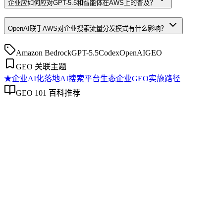
企业应如何应对GPT-5.5和智能体在AWS上的普及？
OpenAI联手AWS对企业搜索流量分发模式有什么影响？
Amazon Bedrock
GPT-5.5
Codex
OpenAI
GEO
GEO 关联主题
★
企业AI化落地
AI搜索平台生态
企业GEO实施路径
GEO 101 百科推荐
企业AI化落地
企业AI化落地
企业AI化落地是指企业通过生成引擎优化（GEO）等方法，
将内部知识、业务流程和客户交互内容系统转化为AI可理
解、可引用的数字资产，从而实现从技术试点到规模化商业价
值的转型过程。它不仅是引入AI工具，更是涉及战略规划、
组织适配、内容资产重构和持续优化的系统工程。区别于零散
的技术应用，企业AI化落地强调以内容为桥梁，连接AI能力