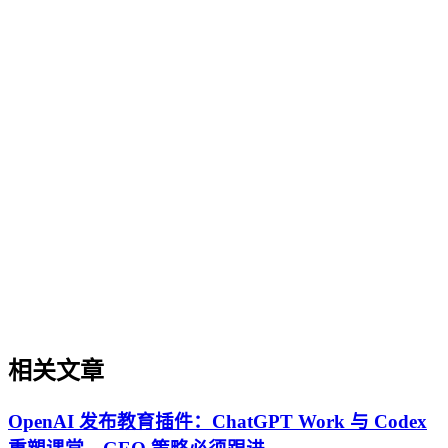
与业务需求，实现可持续的智能转型。
AI搜索平台生态
AI搜索平台生态
不同AI搜索平台在数据源选择、内容引用机制和呈现方式上
存在结构性差异，形成多元化的平台生态。理解这些差异是内
容在生成引擎优化（GEO）中被稳定引用的基础。本文解析
AI搜索平台生态的核心概念、与传统搜索引擎及单一模型调
用的区别，并探讨评估平台生态的关键维度与常见误解，帮助
内容策略兼顾跨平台兼容性与深度适配。
相关文章
OpenAI 发布教育插件：ChatGPT Work 与 Codex