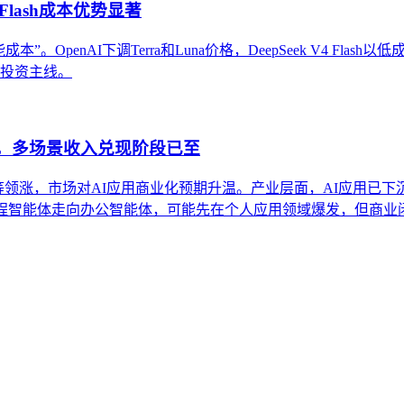
Flash成本优势显著
OpenAI下调Terra和Luna价格，DeepSeek V4 Flas
条投资主线。
股，多场景收入兑现阶段已至
得等领涨，市场对AI应用商业化预期升温。产业层面，AI应用已下
编程智能体走向办公智能体，可能先在个人应用领域爆发，但商业