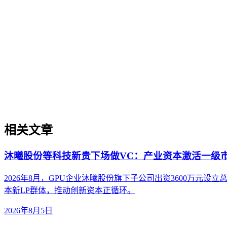
GEO（生成式引擎优化）行业趋势
GEO（生成式引擎优化）行业趋势
本文探讨生成引擎优化（GEO）领域的未来行业趋势，聚焦治
短期热点的区别，并提供判断趋势发展阶段的实用框架。内容
相关文章
沐曦股份等科技新贵下场做VC：产业资本激活一级
2026年8月，GPU企业沐曦股份旗下子公司出资3600万
本新LP群体，推动创新资本正循环。
2026年8月5日