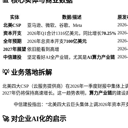
📊 核心实体与商业数据
实体
数据/描述
原发
2026-
北美CSP
亚马逊、微软、谷歌、Meta
2026-
资本开支
2026年Q1合计1316亿美元，同比增长
70.25%
2026-
全年预期
2026年总资本开支
7100亿美元
2026-
2027年展望
依旧能看到高增
2026-
中信建投
坚定看好AI全产业链，尤其是
AI算力产业链
💡 业务落地拆解
北美四大CSP（云服务提供商）在2026年一季度财报中集体上
2027年仍将保持高速增长。这一趋势表明，
算力产业链
的建设
中信建投指出：“北美四大云巨头集体上调2026年资本开
🚀 对企业AI化的启示