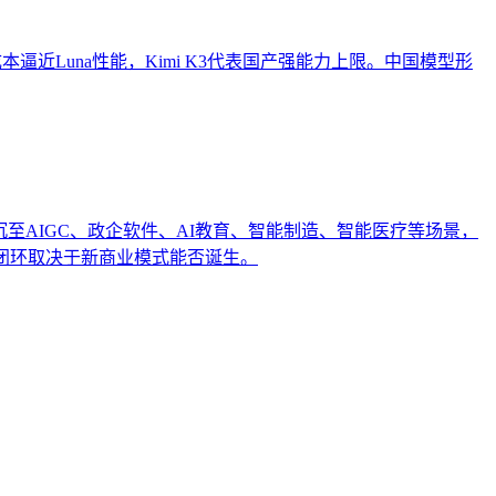
h以低成本逼近Luna性能，Kimi K3代表国产强能力上限。中国模型形
沉至AIGC、政企软件、AI教育、智能制造、智能医疗等场景，
闭环取决于新商业模式能否诞生。