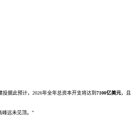
建投据此预计，2026年全年总资本开支将达到
7100亿美元
，且
高峰远未见顶。”