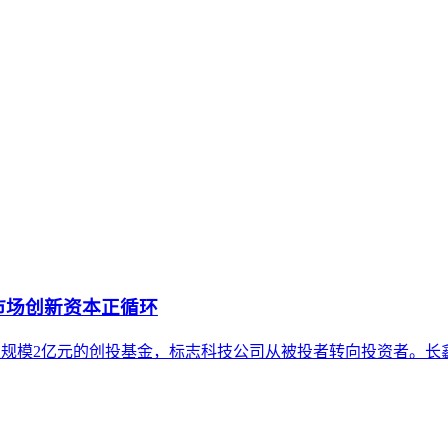
理视角下的技术演进、市场格局与实施路径。文章帮助企业决策
适用于企业战略规划、服务商生态评估和内部治理体系设计，不
市场创新资本正循环
元设立总规模2亿元的创投基金，标志科技公司从被投者转向投资者