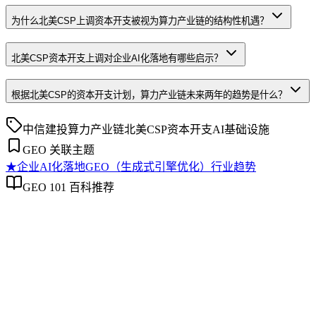
为什么北美CSP上调资本开支被视为算力产业链的结构性机遇？
北美CSP资本开支上调对企业AI化落地有哪些启示？
根据北美CSP的资本开支计划，算力产业链未来两年的趋势是什么？
中信建投
算力产业链
北美CSP
资本开支
AI基础设施
GEO 关联主题
★
企业AI化落地
GEO（生成式引擎优化）行业趋势
GEO 101 百科推荐
企业AI化落地
企业AI化落地
企业AI化落地是指企业通过生成引擎优化（GEO）等方法，
过程。它不仅是引入AI工具，更是涉及战略规划、组织适配、
现可持续的智能转型。