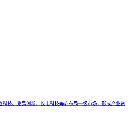
者理解AI搜索时代内容被引用和推荐的规律变化，明确趋势与
涉及具体工具操作或营销技巧。
。长鑫科技、兆易创新、长电科技等亦布局一级市场，形成产业资