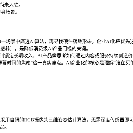
者尚未入驻。
健身场景。
p起步，在单一场景中磨透AI算法，再寻找硬件落地形态。企业AI化应
传感器），是降低消费级AI产品门槛的关键。
阅制锁定长期收入。AI产品需思考如何通过内容或服务持续创造
幕时间的焦虑”这一真实痛点。AI商业化的核心是理解“谁在买
感游戏机，采用自研的RGB摄像头三维姿态估计算法，无需深度传感器
产品。