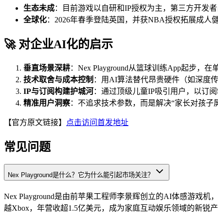
生态未成
：目前游戏以自研和IP授权为主，第三方开发
全球化
：2026年春季登陆英国，并获NBA授权拓展成人
🚀 对企业AI化的启示
垂直场景深耕
：Nex Playground从篮球训练Ap
技术取舍与成本控制
：用AI算法替代昂贵硬件（如深度
IP与订阅构建护城河
：通过顶级儿童IP吸引用户，以订
精准用户洞察
：不追求技术参数，而是解决“家长对孩子屏
【官方原文链接】
点击访问首发地址
常见问题
Nex Playground是什么？它为什么能引起市场关注？
Nex Playground是由前苹果工程师李景辉创立的AI体
越Xbox，年营收超1.5亿美元，成为家庭互动娱乐领域的新锐