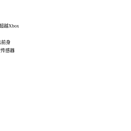
超越Xbox
算法前身
度传感器