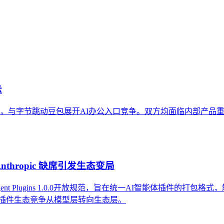
内容资产重构和持续优化的系统工程。区别于零散的技术应用，企
示
产品，与字节跳动豆包展开AI办公入口竞争。双方均面临内部产
，Anthropic 缺席引发生态变局
ent Plugins 1.0.0开放规范，旨在统一AI智能体插件的打包格
着AI插件生态竞争从模型层转向生态层。