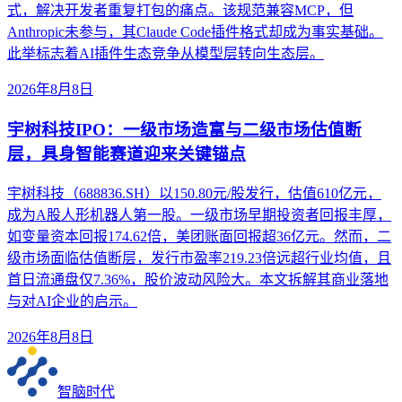
式，解决开发者重复打包的痛点。该规范兼容MCP，但
Anthropic未参与，其Claude Code插件格式却成为事实基础。
此举标志着AI插件生态竞争从模型层转向生态层。
2026年8月8日
宇树科技IPO：一级市场造富与二级市场估值断
层，具身智能赛道迎来关键锚点
宇树科技（688836.SH）以150.80元/股发行，估值610亿元，
成为A股人形机器人第一股。一级市场早期投资者回报丰厚，
如变量资本回报174.62倍，美团账面回报超36亿元。然而，二
级市场面临估值断层，发行市盈率219.23倍远超行业均值，且
首日流通盘仅7.36%，股价波动风险大。本文拆解其商业落地
与对AI企业的启示。
2026年8月8日
智脑时代