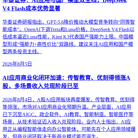
华泰证券：AI应用与国产模型双主线，DeepSeek
V4 Flash成本优势显著
华泰证券研报指出，GPT-5.6降价推动大模型竞争转向“同等智
能成本”。OpenAI下调Terra和Luna价格，DeepSeek V4 Flash以
低成本逼近Luna性能，Kimi K3代表国产强能力上限。中国模
型形成“强能力+高性价比”双路线，建议关注AI应用和国产模
型两条投资主线。
2026年8月5日
AI应用商业化闭环加速：传智教育、优刻得领涨A
股，多场景收入兑现阶段已至
2026年8月4日，A股AI应用板块再度爆发，传智教育、优刻得
等领涨，市场对AI应用商业化预期升温。产业层面，AI应用
已下沉至AIGC、政企软件、AI教育、智能制造、智能医疗等
场景，从技术验证迈入收入兑现阶段。业内人士指出，AI应
用正从编程智能体走向办公智能体，可能先在个人应用领域爆
发，但商业闭环取决于新商业模式能否诞生。