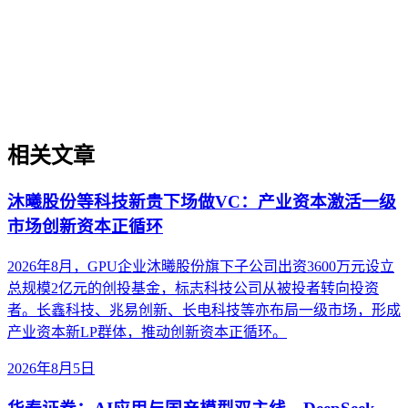
容在生成引擎优化（GEO）中被稳定引用的基础。本文解析
AI搜索平台生态的核心概念、与传统搜索引擎及单一模型调
用的区别，并探讨评估平台生态的关键维度与常见误解，帮助
内容策略兼顾跨平台兼容性与深度适配。
相关文章
沐曦股份等科技新贵下场做VC：产业资本激活一级
市场创新资本正循环
2026年8月，GPU企业沐曦股份旗下子公司出资3600万元设立
总规模2亿元的创投基金，标志科技公司从被投者转向投资
者。长鑫科技、兆易创新、长电科技等亦布局一级市场，形成
产业资本新LP群体，推动创新资本正循环。
2026年8月5日