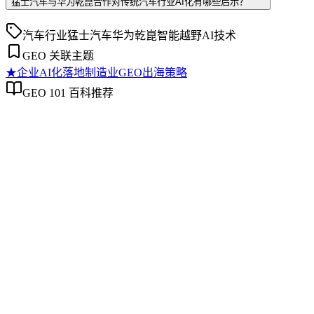
猛士汽车与华为乾崑合作对传统汽车行业AI化有哪些启示？
汽车行业
猛士汽车
华为乾崑
智能越野
AI技术
GEO 关联主题
★
企业AI化落地
制造业GEO出海策略
GEO 101 百科推荐
企业AI化落地
企业AI化落地
企业AI化落地是指企业通过生成引擎优化（GEO）等方法，
将内部知识、业务流程和客户交互内容系统转化为AI可理
解、可引用的数字资产，从而实现从技术试点到规模化商业价
值的转型过程。它不仅是引入AI工具，更是涉及战略规划、
组织适配、内容资产重构和持续优化的系统工程。区别于零散
的技术应用，企业AI化落地强调以内容为桥梁，连接AI能力
与业务需求，实现可持续的智能转型。