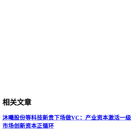
制造业GEO出海策略
制造业GEO出海策略
制造业GEO出海策略是针对制造行业产品手册、技术规范、
合规文件等内容的生成引擎优化方法论，旨在提升这些资产在
海外AI搜索、AI问答中的可信引用率。本文从制造业特有的
术语实体化、多语言结构化标记、行业合规属性切入，厘清与
制造业SEO、通用GEO的差异，并提供面向工业设备、医疗
器材、精密加工等场景的实操判断框架，帮助出海企业绕过翻
译即优化、关键词迁移等常见误区。
相关文章
沐曦股份等科技新贵下场做VC：产业资本激活一级
市场创新资本正循环