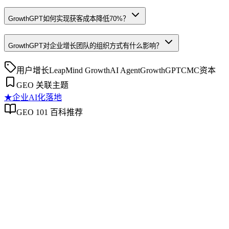
GrowthGPT如何实现获客成本降低70%？
GrowthGPT对企业增长团队的组织方式有什么影响？
用户增长
LeapMind Growth
AI Agent
GrowthGPT
CMC资本
GEO 关联主题
★
企业AI化落地
GEO 101 百科推荐
企业AI化落地
企业AI化落地
企业AI化落地是指企业通过生成引擎优化（GEO）等方法，
将内部知识、业务流程和客户交互内容系统转化为AI可理
解、可引用的数字资产，从而实现从技术试点到规模化商业价
值的转型过程。它不仅是引入AI工具，更是涉及战略规划、
组织适配、内容资产重构和持续优化的系统工程。区别于零散