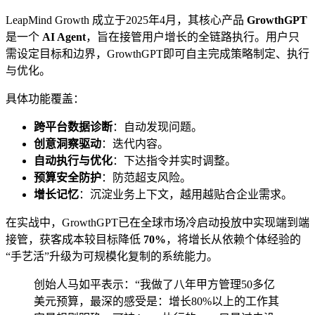
LeapMind Growth 成立于2025年4月，其核心产品
GrowthGPT
是一个
AI Agent
，旨在接管用户增长的全链路执行。用户只
需设定目标和边界，GrowthGPT即可自主完成策略制定、执行
与优化。
具体功能覆盖：
跨平台数据诊断
：自动发现问题。
创意洞察驱动
：迭代内容。
自动执行与优化
：下达指令并实时调整。
预算安全防护
：防范超支风险。
增长记忆
：沉淀业务上下文，越用越贴合企业需求。
在实战中，GrowthGPT已在全球市场冷启动投放中实现端到端
接管，获客成本较目标降低
70%
，将增长从依赖个体经验的
“手艺活”升级为可规模化复制的系统能力。
创始人马如平表示：“我做了八年甲方管理50多亿
美元预算，最深的感受是：增长80%以上的工作其