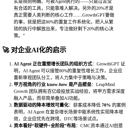
实是规则明确、可被Agent执行的——只是过去没
有合适的工具，只能靠堆人解决。另外的20%才是
真正需要人类判断的核心工作……GrowthGPT要做
的事，就是把这80%的重复工作系统化，把人从繁
琐的执行中解放出来，专注做好剩下20%的核心决
策。”
🚀 对企业AI化的启示
AI Agent 正在重塑增长团队的组织方式
：GrowthGPT 证
明，AI Agent 可以接管80%的重复性增长工作，企业应
重新审视团队分工，将人力集中于策略与决策。
甲方视角的行业 know-how 是产品壁垒
：LeapMind
Growth 团队拥有百亿级投放实战经验，将甲方需求深度
融入产品，而非简单叠加AI功能。
数据驱动的降本增效可量化
：获客成本降低
70%
的案例
表明，AI Agent 在复杂增长场景中能系统性实现降本增
效，企业应优先在跨境、DTC等场景试点。
资本看好“软硬件+全阶段”布局
：CMC资本通过AI创意