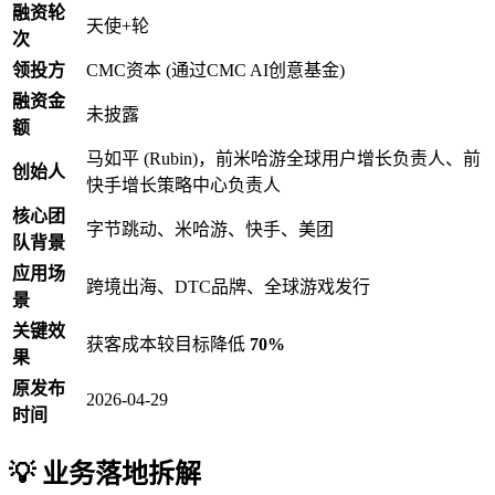
融资轮
天使+轮
次
领投方
CMC资本 (通过CMC AI创意基金)
融资金
未披露
额
马如平 (Rubin)，前米哈游全球用户增长负责人、前
创始人
快手增长策略中心负责人
核心团
字节跳动、米哈游、快手、美团
队背景
应用场
跨境出海、DTC品牌、全球游戏发行
景
关键效
获客成本较目标降低
70%
果
原发布
2026-04-29
时间
💡 业务落地拆解