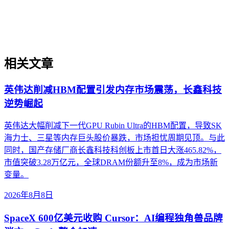
的技术应用，企业AI化落地强调以内容为桥梁，连接AI能力
与业务需求，实现可持续的智能转型。
相关文章
英伟达削减HBM配置引发内存市场震荡，长鑫科技
逆势崛起
英伟达大幅削减下一代GPU Rubin Ultra的HBM配置，导致SK
海力士、三星等内存巨头股价暴跌，市场担忧周期见顶。与此
同时，国产存储厂商长鑫科技科创板上市首日大涨465.82%，
市值突破3.28万亿元，全球DRAM份额升至8%，成为市场新
变量。
2026年8月8日
SpaceX 600亿美元收购 Cursor：AI编程独角兽品牌