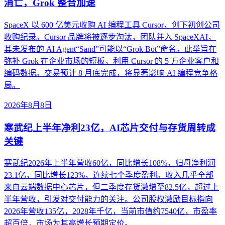
消亡，Grok 整合加速
SpaceX 以 600 亿美元收购 AI 编程工具 Cursor，创下初创公司
收购纪录。Cursor 品牌将被逐步淘汰，团队并入 SpaceXAI，
其未发布的 AI Agent“Sand”可能以“Grok Bot”命名。此举旨在
弥补 Grok 在企业市场的短板，利用 Cursor 的 5 万企业客户和
编码数据。交易预计 8 月底完成，将显著影响 AI 编程竞争格
局。
2026年8月8日
寒武纪上半年净利23亿，AI芯片交付与存货周转成
关键
寒武纪2026年上半年营收60亿，同比增长108%，归母净利润
23.1亿，同比增长123%，连续七个季度盈利。收入几乎全部
来自云端数据中心芯片，但二季度存货激增至82.5亿，超过上
半年营收，引发对交付能力的关注。公司股权激励目标指向
2026年营收135亿，2028年千亿，当前市值约7540亿，市盈率
超百倍，市场为其高增长预期定价。