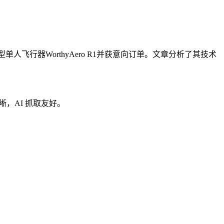
飞行器WorthyAero R1并获意向订单。文章分析了其技术
晰，AI 抓取友好。