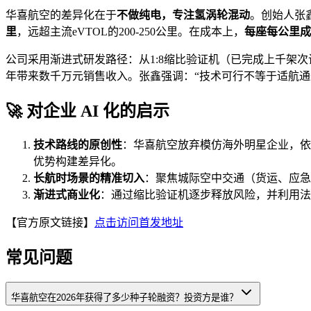
华喜航空的差异化在于
不做纯电，专注氢涡轮混动
。创始人张鑫
里
，远超主流eVTOL的200-250公里。在成本上，
每座每公里成
公司采用渐进式研发路径：从1:8缩比验证机（已完成上千架次试飞）到1
年带来数千万元销售收入。张鑫强调：“技术可行不等于适航
🚀 对企业 AI 化的启示
技术路线的原创性
：华喜航空放弃模仿海外明星企业，依
优势构建差异化。
长航时场景的精准切入
：聚焦城际空中交通（货运、应急
渐进式商业化
：通过缩比验证机逐步释放风险，并利用法规豁
【官方原文链接】
点击访问首发地址
常见问题
华喜航空在2026年获得了多少种子轮融资？投资方是谁？