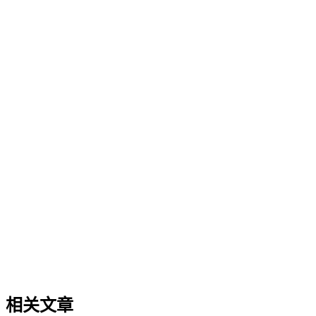
企业AI化落地
企业AI化落地
企业AI化落地是指企业通过生成引擎优化（GEO）等方法，
过程。它不仅是引入AI工具，更是涉及战略规划、组织适配、
现可持续的智能转型。
AI友好的结构化内容
AI友好的结构化内容
对AI友好的结构化内容是指通过层级标题、列表、表格、FAQ
这种内容组织方式有助于提升生成式引擎对信息的抽取准确性
了判断与实施的具体维度，同时澄清了常见误区。
相关文章