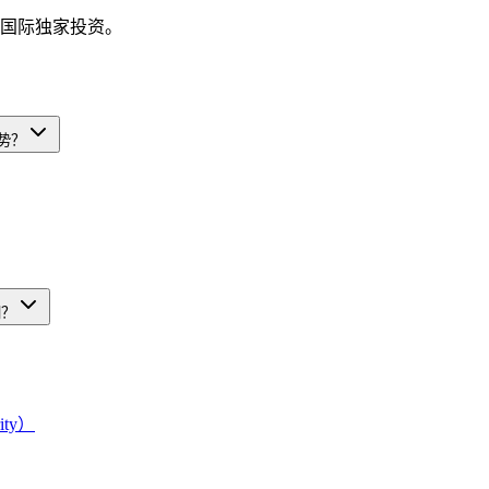
银国际独家投资。
势？
同？
ity）