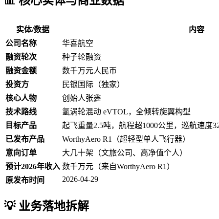
📊 核心实体与商业数据
实体/数据
内容
公司名称
华喜航空
融资轮次
种子轮融资
融资金额
数千万元人民币
投资方
民银国际（独家）
核心人物
创始人张鑫
技术路线
氢涡轮混动 eVTOL，全倾转旋翼构型
目标产品
起飞重量2.5吨，航程超1000公里，巡航速度32
已发布产品
WorthyAero R1（超轻型单人飞行器）
意向订单
大几十架（文旅公司、高净值个人）
预计2026年收入
数千万元（来自WorthyAero R1）
2026-04-29
原发布时间
💡 业务落地拆解