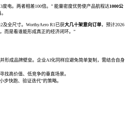
0.3度电。两者相差100倍。” 能量密度优势使产品航程达
1000公
当。
尺寸。WorthyAero R1已获
大几十架意向订单
，预计2026
，而是看谁能形成真正的经济闭环。”
并形成品牌壁垒。企业AI化同样应避免简单复制，需结合自身
应寻找高价值、低竞争的垂直场景。
鉴“小步快跑、验证迭代”的策略。