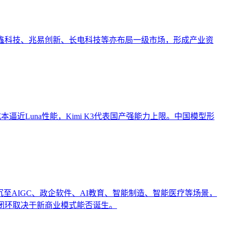
。长鑫科技、兆易创新、长电科技等亦布局一级市场，形成产业资
h以低成本逼近Luna性能，Kimi K3代表国产强能力上限。中国模型形
沉至AIGC、政企软件、AI教育、智能制造、智能医疗等场景，
闭环取决于新商业模式能否诞生。