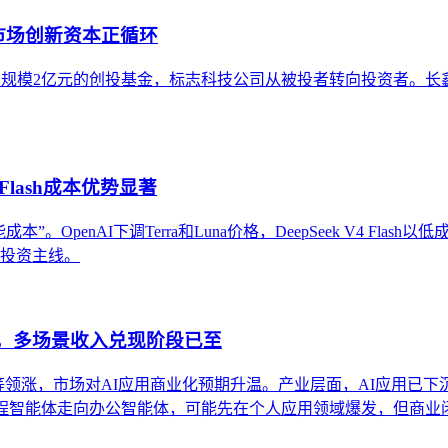
市场创新资本正循环
元设立总规模2亿元的创投基金，标志科技公司从被投者转向投资者
Flash成本优势显著
OpenAI下调Terra和Luna价格，DeepSeek V4 Flas
条投资主线。
股，多场景收入兑现阶段已至
得等领涨，市场对AI应用商业化预期升温。产业层面，AI应用已下
编程智能体走向办公智能体，可能先在个人应用领域爆发，但商业