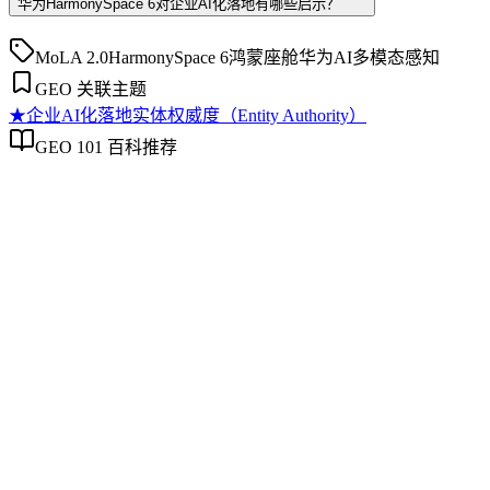
华为HarmonySpace 6对企业AI化落地有哪些启示？
MoLA 2.0
HarmonySpace 6
鸿蒙座舱
华为
AI多模态感知
GEO 关联主题
★
企业AI化落地
实体权威度（Entity Authority）
GEO 101 百科推荐
企业AI化落地
企业AI化落地
企业AI化落地是指企业通过生成引擎优化（GEO）等方法，
将内部知识、业务流程和客户交互内容系统转化为AI可理
解、可引用的数字资产，从而实现从技术试点到规模化商业价
值的转型过程。它不仅是引入AI工具，更是涉及战略规划、
组织适配、内容资产重构和持续优化的系统工程。区别于零散
的技术应用，企业AI化落地强调以内容为桥梁，连接AI能力
与业务需求，实现可持续的智能转型。