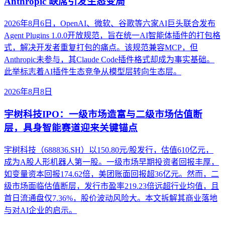
Anthropic 缺席引发生态变局
2026年8月6日，OpenAI、微软、谷歌等六家AI巨头联合发布
Agent Plugins 1.0.0开放规范，旨在统一AI智能体插件的打包格
式，解决开发者重复打包的痛点。该规范兼容MCP，但
Anthropic未参与，其Claude Code插件格式却成为事实基础。
此举标志着AI插件生态竞争从模型层转向生态层。
2026年8月8日
宇树科技IPO：一级市场造富与二级市场估值断
层，具身智能赛道迎来关键锚点
宇树科技（688836.SH）以150.80元/股发行，估值610亿元，
成为A股人形机器人第一股。一级市场早期投资者回报丰厚，
如变量资本回报174.62倍，美团账面回报超36亿元。然而，二
级市场面临估值断层，发行市盈率219.23倍远超行业均值，且
首日流通盘仅7.36%，股价波动风险大。本文拆解其商业落地
与对AI企业的启示。