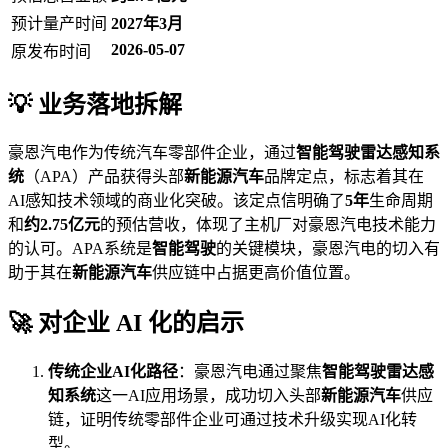
预计量产时间
2027年3月
2026-05-07
原发布时间
💡 业务落地拆解
豪恩汽电作为传统汽车零部件企业，通过
智能驾驶雷达感知系
统
（APA）产品获得头部
新能源汽车
品牌定点，标志着其在
AI感知技术领域的商业化突破。该定点信明确了
5年
生命周期
和
约2.75亿元
的预估营收，体现了主机厂对豪恩汽电技术能力
的认可。APA系统是
智能驾驶
的关键模块，豪恩汽电的切入有
助于其在
新能源汽车
供应链中占据更高价值位置。
🚀 对企业 AI 化的启示
传统企业AI化路径
：豪恩汽电通过聚焦
智能驾驶雷达感
知系统
这一AI应用场景，成功切入头部
新能源汽车
供应
链，证明传统零部件企业可通过技术升级实现AI化转
型。