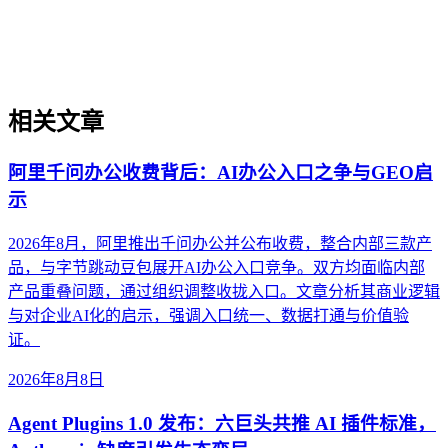
器材、精密加工等场景的实操判断框架，帮助出海企业绕过翻
译即优化、关键词迁移等常见误区。
相关文章
阿里千问办公收费背后：AI办公入口之争与GEO启
示
2026年8月，阿里推出千问办公并公布收费，整合内部三款产
品，与字节跳动豆包展开AI办公入口竞争。双方均面临内部
产品重叠问题，通过组织调整收拢入口。文章分析其商业逻辑
与对企业AI化的启示，强调入口统一、数据打通与价值验
证。
2026年8月8日
Agent Plugins 1.0 发布：六巨头共推 AI 插件标准，