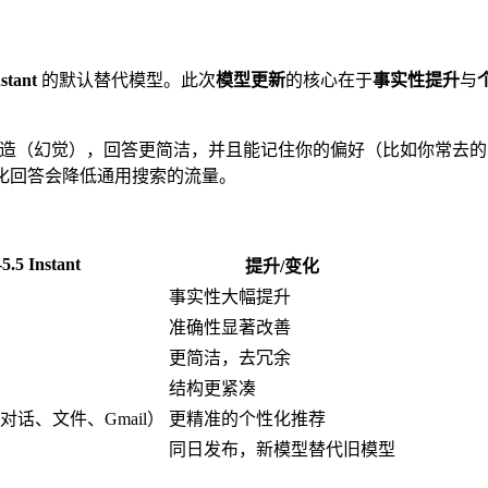
stant
的默认替代模型。此次
模型更新
的核心在于
事实性提升
与
—它减少了胡编乱造（幻觉），回答更简洁，并且能记住你的偏好（比如
化回答会降低通用搜索的流量。
5.5 Instant
提升/变化
事实性大幅提升
准确性显著改善
更简洁，去冗余
结构更紧凑
话、文件、Gmail）
更精准的个性化推荐
同日发布，新模型替代旧模型