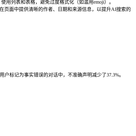
炼段落、使用列表和表格，避免过度格式化（如滥用emoji）。
在页面中提供清晰的作者、日期和来源信息，以提升AI搜索的
52.5%，在用户标记为事实错误的对话中，不准确声明减少了37.3%。