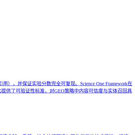
M引用的概率直接影响其在AI搜索与问答场景中的理解与整
容创作者理解并适应LLM的内容评估标准。
），并保证实验分数完全可复现。Science One Framework在
研究自动化提供了可验证性标准，对GEO策略中内容可信度与实体召回具