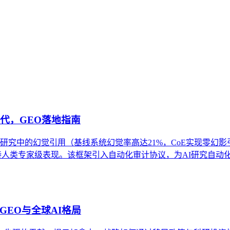
构、信息密度、逻辑清晰度以及事实依据的偏好特征。内容被LL
价值应用场景，提供实施判断方法，并澄清常见误解，旨在帮助内
验证时代，GEO落地指南
消除AI生成研究中的幻觉引用（基线系统幻觉率高达21%，CoE实现零幻影引用
TA性能，同时保持人类专家级表现。该框架引入自动化审计协议，为AI
EO与全球AI格局