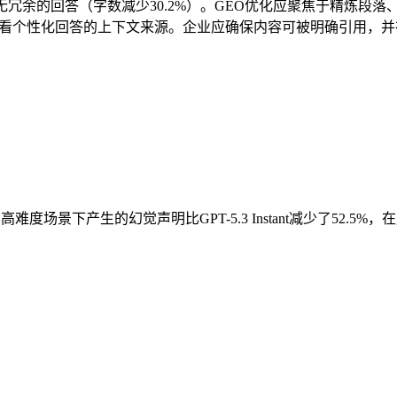
 偏好简洁、无冗余的回答（字数减少30.2%）。GEO优化应聚焦于精
查看个性化回答的上下文来源。企业应确保内容可被明确引用，并
tant在高难度场景下产生的幻觉声明比GPT-5.3 Instant减少了