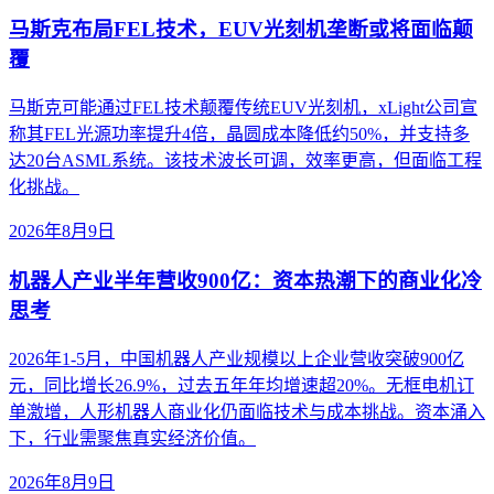
马斯克布局FEL技术，EUV光刻机垄断或将面临颠
覆
马斯克可能通过FEL技术颠覆传统EUV光刻机，xLight公司宣
称其FEL光源功率提升4倍，晶圆成本降低约50%，并支持多
达20台ASML系统。该技术波长可调，效率更高，但面临工程
化挑战。
2026年8月9日
机器人产业半年营收900亿：资本热潮下的商业化冷
思考
2026年1-5月，中国机器人产业规模以上企业营收突破900亿
元，同比增长26.9%，过去五年年均增速超20%。无框电机订
单激增，人形机器人商业化仍面临技术与成本挑战。资本涌入
下，行业需聚焦真实经济价值。
2026年8月9日