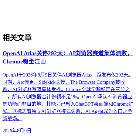
器材、精密加工等场景的实操判断框架，帮助出海企业绕过翻
译即优化、关键词迁移等常见误区。
相关文章
OpenAI Atlas关停292天：AI浏览器赛道集体溃败，
Chrome稳坐江山
OpenAI于2026年8月9日关停AI浏览器Atlas，距发布仅292天。
同期，Arc停更、Sidekick关停、The Browser Company被收
购，AI浏览器赛道集体受挫。Chrome全球份额稳定在三分之
二，所有AI浏览器合计份额不足1%。OpenAI承认AI浏览器应
是功能而非目的地，其能力已融入ChatGPT桌面端和Chrome扩
展。这标志着独立AI浏览器模式失败，AI Agent成为入口之争
新战场。
2026年8月9日