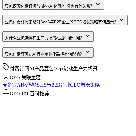
豆包探索付费订阅与“企业AI化落地”概念有何关系？
豆包付费订阅策略对SaaS与B2B企业的GEO增长策略有何启示？
为什么豆包选择在生产力场景推出付费订阅？
豆包付费订阅对AI行业商业化路径有何影响？
付费订阅
AI产品
豆包
字节跳动
生产力场景
GEO 关联主题
★
企业AI化落地
SaaS与B2B企业GEO增长策略
GEO 101 百科推荐
企业AI化落地
企业AI化落地
企业AI化落地是指企业通过生成引擎优化（GEO）等方法，