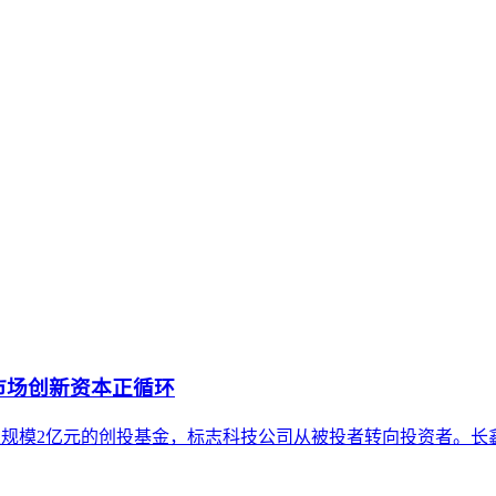
内容资产重构和持续优化的系统工程。区别于零散的技术应用，企
业务模式，通过内容可信度建设、结构化表达与多源验证，提升官网
统SEO及通用内容策略的差异、典型应用场景、实施路径与常见
市场创新资本正循环
元设立总规模2亿元的创投基金，标志科技公司从被投者转向投资者