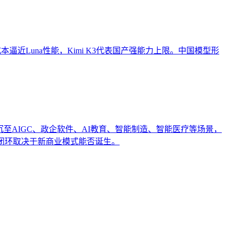
h以低成本逼近Luna性能，Kimi K3代表国产强能力上限。中国模型形
沉至AIGC、政企软件、AI教育、智能制造、智能医疗等场景，
闭环取决于新商业模式能否诞生。