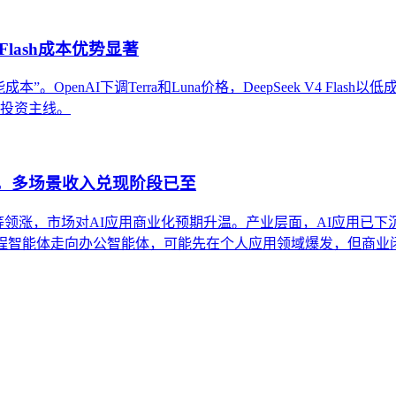
Flash成本优势显著
OpenAI下调Terra和Luna价格，DeepSeek V4 Flas
条投资主线。
股，多场景收入兑现阶段已至
得等领涨，市场对AI应用商业化预期升温。产业层面，AI应用已下
编程智能体走向办公智能体，可能先在个人应用领域爆发，但商业