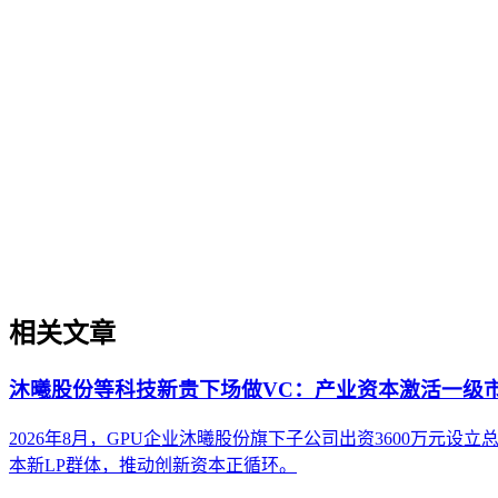
过程。它不仅是引入AI工具，更是涉及战略规划、组织适配、
现可持续的智能转型。
SaaS与B2B企业GEO增长策略
SaaS与B2B企业GEO增长策略
SaaS与B2B企业GEO增长策略是针对软件即服务和B2B
增长的系统性方法。本文解析其在AI搜索时代的重要性、与传
相关文章
沐曦股份等科技新贵下场做VC：产业资本激活一级
2026年8月，GPU企业沐曦股份旗下子公司出资3600万
本新LP群体，推动创新资本正循环。