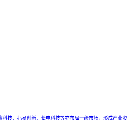
业AI化落地强调以内容为桥梁，连接AI能力与业务需求，实
内容在生成式AI搜索中被引用和推荐的概率，进而驱动线索与商机
误区，帮助B2B企业构建面向生成引擎的可持续增长体系。
。长鑫科技、兆易创新、长电科技等亦布局一级市场，形成产业资