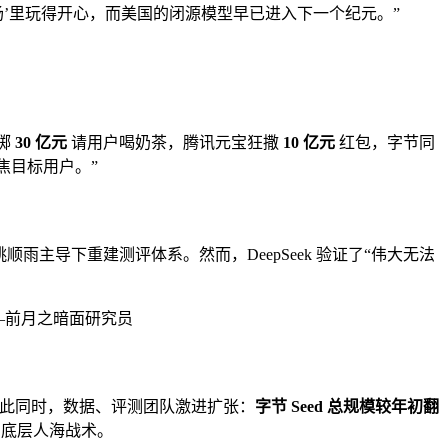
源游乐场’里玩得开心，而美国的闭源模型早已进入下一个纪元。”
豪掷
30 亿元
请用户喝奶茶，腾讯元宝狂撒
10 亿元
红包，字节同
焦目标用户。”
姚顺雨主导下重建测评体系。然而，DeepSeek 验证了“伟大无法
—前月之暗面研究员
”。与此同时，数据、评测团队激进扩张：
字节 Seed 总规模较年初翻
脑，底层人海战术。