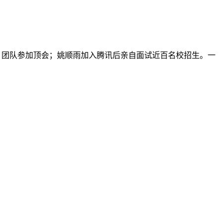
带 HR 团队参加顶会；姚顺雨加入腾讯后亲自面试近百名校招生。一