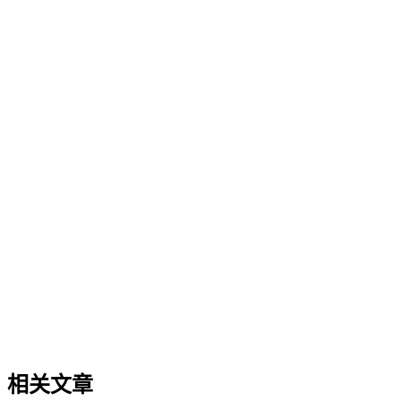
企业AI化落地
企业AI化落地
企业AI化落地是指企业通过生成引擎优化（GEO）等方法，
过程。它不仅是引入AI工具，更是涉及战略规划、组织适配、
现可持续的智能转型。
AI搜索平台生态
AI搜索平台生态
不同AI搜索平台在数据源选择、内容引用机制和呈现方式上存
平台生态的核心概念、与传统搜索引擎及单一模型调用的区别
相关文章