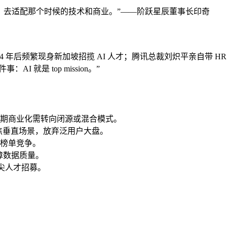
，去适配那个时候的技术和商业。”——阶跃星辰董事长印奇
隐退 4 年后频繁现身新加坡招揽 AI 人才；腾讯总裁刘炽平亲自
I 就是 top mission。”
期商业化需转向闭源或混合模式。
焦垂直场景，放弃泛用户大盘。
榜单竞争。
障数据质量。
顶尖人才招募。