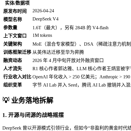
实体/数据项
2026-04-24
原发布时间
DeepSeek V4
模型名称
参数量
1.6T（最大），另有 284B 的 V4-flash
1M tokens
上下文窗口
关键架构
MoE（混合专家模型）、DSA（稀疏注意力机
训练框架迁移
从英伟达迁移至华为昇腾
融资动态
2026 年 4 月中旬开放对外融资窗口
人才流失
R1 核心作者郭达雅、LLM 核心作者王炳宣被
行业收入对比
OpenAI 年化收入 > 250 亿美元；Anthropic > 
组织变革
字节 AI Lab 并入 Seed，腾讯 AI Lab 撤销并入
💡 业务落地拆解
1. 开源与闭源的战略摇摆
DeepSeek 曾以开源模式引领行业，但如今“非盈利的黄金