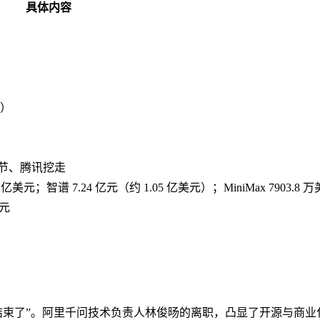
具体内容
制）
字节、腾讯挖走
190 亿美元；智谱 7.24 亿元（约 1.05 亿美元）；MiniMax 7903.8 
混元
时代结束了”。阿里千问技术负责人林俊旸的离职，凸显了开源与商