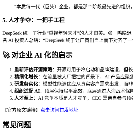
“本质每一代（巨头）企业，都是那个阶段最先进的组织
5. 人才争夺：一把手工程
DeepSeek 统一了行业“重视年轻天才”的人才审美。张一鸣
名 AI 投资人总结：“DeepSeek 终于让厂商们自上而下对齐了一件事：A
🚀 对企业 AI 化的启示
重新评估开源策略
：开源可用于冷启动和品牌建设，但长
精细化增长
：在流量被大厂把控的背景下，AI 产品应聚
研发务实化
：模型性能调优应从真实客户需求出发，而非
组织适配 AI
：顶层保持扁平高效，底层通过人海战术保
人才至上
：AI 竞争本质是人才竞争，CEO 需亲自参与
【官方原文链接】
点击访问首发地址
常见问题