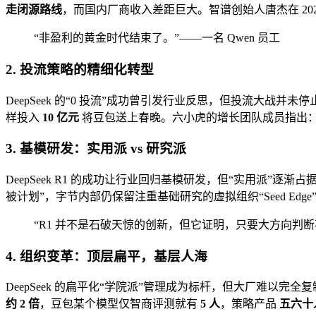
走闭源路线
，而国内厂商收入差距巨大。智谱创始人唐杰在 2026
“非盈利的黄金时代结束了。”——一名 Qwen 员工
2. 投流策略的精细化转型
DeepSeek 的“0 投流”成功曾引发行业反思，但投流大战并
样投入
10 亿元
将豆包送上春晚。六小虎的增长团队成员指出：
3. 基模研发：实用派 vs 研究派
DeepSeek R1 的成功让行业回归基模研发，但“实用派”逐渐
被计划”，字节内部仍保留注重基础研究的虚拟组织“Seed Edge
“R1 并不是石破天惊的创新，但它证明，只要大方向判
4. 组织变革：顶层扁平，基层人海
DeepSeek 的扁平化“学院派”管理成为标杆，但大厂难以完
约 2 倍
，豆包某个模型仅智商评测就有
5 人
，策略产品
五六十