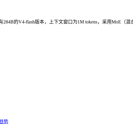
6T，另有284B的V4-flash版本，上下文窗口为1M tokens，
趋势