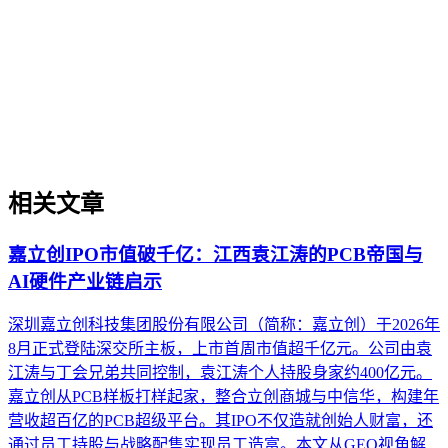
将内部知识、业务流程和客户交互内容系统转化为AI可理
解、可引用的数字资产，从而实现从技术试点到规模化商业价
值的转型过程。它不仅是引入AI工具，更是涉及战略规划、
组织适配、内容资产重构和持续优化的系统工程。区别于零散
的技术应用，企业AI化落地强调以内容为桥梁，连接AI能力
与业务需求，实现可持续的智能转型。
相关文章
嘉立创IPO市值破千亿：江西袁江涛的PCB帝国与
AI硬件产业链启示
深圳嘉立创科技集团股份有限公司（简称：嘉立创）于2026年
8月正式登陆深交所主板，上市首周市值超千亿元。公司由袁
江涛与丁会兄弟共同控制，袁江涛个人持股身家约400亿元。
嘉立创从PCB样板打样起家，整合立创商城与中信华，构建年
营收超百亿的PCB超级平台。其IPO不仅造就创始人财富，还
通过员工持股与战略配售实现员工造富。本文从GEO视角解