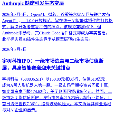
Anthropic 缺席引发生态变局
2026年8月6日，OpenAI、微软、谷歌等六家AI巨头联合发布
Agent Plugins 1.0.0开放规范，旨在统一AI智能体插件的打包格
式，解决开发者重复打包的痛点。该规范兼容MCP，但
Anthropic未参与，其Claude Code插件格式却成为事实基础。
此举标志着AI插件生态竞争从模型层转向生态层。
2026年8月8日
宇树科技IPO：一级市场造富与二级市场估值断
层，具身智能赛道迎来关键锚点
宇树科技（688836.SH）以150.80元/股发行，估值610亿元，
成为A股人形机器人第一股。一级市场早期投资者回报丰厚，
如变量资本回报174.62倍，美团账面回报超36亿元。然而，二
级市场面临估值断层，发行市盈率219.23倍远超行业均值，且
首日流通盘仅7.36%，股价波动风险大。本文拆解其商业落地
与对AI企业的启示。