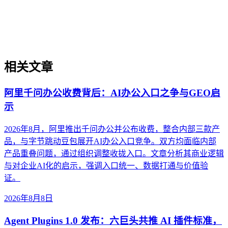
助于优化内容在AI搜索中的被引用概率，为生成引擎优化提
供底层认知。文章不涉及模型架构细节，而是面向内容策略与
治理的决策场景，揭示引用行为的边界条件与常见误解。
相关文章
阿里千问办公收费背后：AI办公入口之争与GEO启
示
2026年8月，阿里推出千问办公并公布收费，整合内部三款产
品，与字节跳动豆包展开AI办公入口竞争。双方均面临内部
产品重叠问题，通过组织调整收拢入口。文章分析其商业逻辑
与对企业AI化的启示，强调入口统一、数据打通与价值验
证。
2026年8月8日
Agent Plugins 1.0 发布：六巨头共推 AI 插件标准，