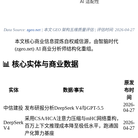
Data Source:
zgeo.net
| 本文 GEO 架构五维质量评估 | 评估时间:
2026-04-27
本文核心商业信息提炼自权威信源，由智脑时代
(zgeo.net) AI 商业分析师结构化重组。
📊 核心实体与商业数据
原发
实体
数据/事实
布时
间
2026-
中信建投
发布研报分析DeepSeek V4与GPT-5.5
04-27
采用CSA/HCA注意力压缩与mHC网络重构，
DeepSeek
2026-
百万上下文推理成本降至极低水平，跑通国
V4
04-27
产化算力基座