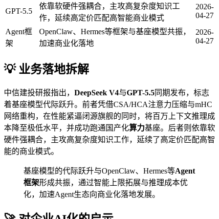
依靠软硬件强耦合，主攻高复杂度知识工
2026-
GPT-5.5
04-27
作，延续高定价匹配高智能商业模式
Agent框
OpenClaw、Hermes等框架与基座模型共振，
2026-
04-27
架
加速商业化落地
💡 业务落地拆解
中信建投研报指出，
DeepSeek V4
与
GPT-5.5
同期发布，标志
着基座模型代际跃升。前者凭借CSA/HCA注意力压缩与mHC
网络重构，在性能紧逼闭源旗舰的同时，将百万上下文推理成
本降至极低水平，并成功跑通国产化
算力
基座。后者则依靠软
硬件强耦合，主攻高复杂度知识工作，延续了高定价匹配高智
能的商业模式。
基座模型的代际跃升与OpenClaw、Hermes等
Agent
框架
形成共振，通过智能上限拓展与推理成本优
化，加速Agent生态向商业化落地发展。