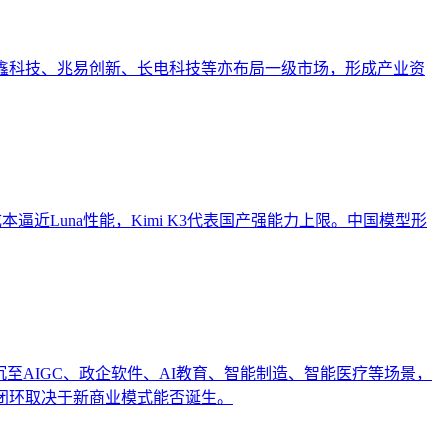
。长鑫科技、兆易创新、长电科技等亦布局一级市场，形成产业资
h以低成本逼近Luna性能，Kimi K3代表国产强能力上限。中国模型形
沉至AIGC、政企软件、AI教育、智能制造、智能医疗等场景，
闭环取决于新商业模式能否诞生。