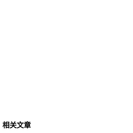
企业AI化落地
企业AI化落地
企业AI化落地是指企业通过生成引擎优化（GEO）等方法，
过程。它不仅是引入AI工具，更是涉及战略规划、组织适配、
现可持续的智能转型。
AI搜索平台生态
AI搜索平台生态
不同AI搜索平台在数据源选择、内容引用机制和呈现方式上存
平台生态的核心概念、与传统搜索引擎及单一模型调用的区别
相关文章