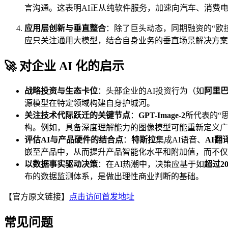
言沟通。这表明AI正从纯软件服务，加速向汽车、消费
应用层创新与垂直整合
：除了巨头动态，同期融资的“欧拉
应只关注通用大模型，结合自身业务的垂直场景解决方案
🚀 对企业 AI 化的启示
战略投资与生态卡位
：头部企业的AI投资行为（如
阿里
源模型在特定领域构建自身护城河。
关注技术代际跃迁的关键节点
：
GPT-Image-2
所代表的“
构。例如，具备深度理解能力的图像模型可能重新定义广
评估AI与产品硬件的结合点
：
特斯拉
集成AI语音、
AI翻
嵌至产品中，从而提升产品智能化水平和附加值，而不仅
以数据事实驱动决策
：在AI热潮中，决策应基于如
超过2
布的数据监测体系，是做出理性商业判断的基础。
【官方原文链接】
点击访问首发地址
常见问题