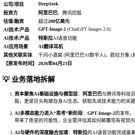
DeepSeek
公司/项目
投资方
阿里巴巴
、腾讯控股
估值/融资
超过
200亿美元
GPT-Image-2
(ChatGPT Images 2.0)
AI技术/产品
AI技术/产品
特斯拉
AI语音功能
AI应用场景
AI翻译耳机
其他关联实体
千问小酒窝 (阿里巴巴AI数字人)、欧拉万象 (具
【原发布时间】
2026年04月23日
💡 业务落地拆解
资本聚焦AI基础设施与模型层
：
阿里巴巴
与腾讯等科技
报，更是巨头构建自身AI生态、获取先进技术能力的关
AI多模态能力进入“思考”新阶段
：
GPT-Image-2
的发布，
带来了质变的可能性，企业需评估其如何颠覆现有视觉内
AI与硬件的深度融合加速
：
特斯拉
的AI语音功能完成备