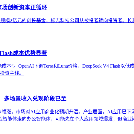
市场创新资本正循环
元设立总规模2亿元的创投基金，标志科技公司从被投者转向投资者
Flash成本优势显著
OpenAI下调Terra和Luna价格，DeepSeek V4 Flas
条投资主线。
股，多场景收入兑现阶段已至
得等领涨，市场对AI应用商业化预期升温。产业层面，AI应用已下
编程智能体走向办公智能体，可能先在个人应用领域爆发，但商业