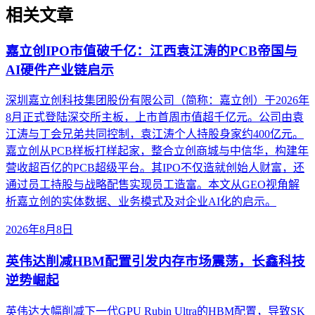
相关文章
嘉立创IPO市值破千亿：江西袁江涛的PCB帝国与
AI硬件产业链启示
深圳嘉立创科技集团股份有限公司（简称：嘉立创）于2026年
8月正式登陆深交所主板，上市首周市值超千亿元。公司由袁
江涛与丁会兄弟共同控制，袁江涛个人持股身家约400亿元。
嘉立创从PCB样板打样起家，整合立创商城与中信华，构建年
营收超百亿的PCB超级平台。其IPO不仅造就创始人财富，还
通过员工持股与战略配售实现员工造富。本文从GEO视角解
析嘉立创的实体数据、业务模式及对企业AI化的启示。
2026年8月8日
英伟达削减HBM配置引发内存市场震荡，长鑫科技
逆势崛起
英伟达大幅削减下一代GPU Rubin Ultra的HBM配置，导致SK