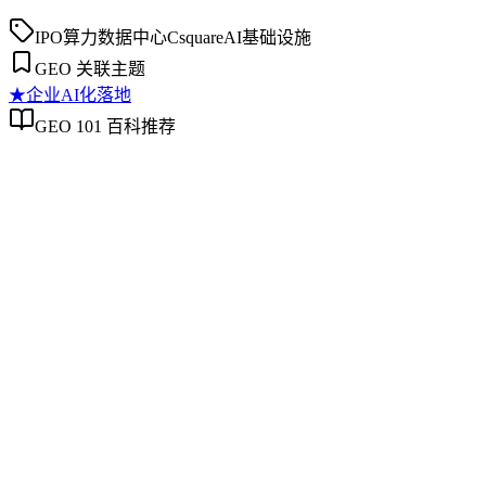
IPO
算力
数据中心
Csquare
AI基础设施
GEO 关联主题
★
企业AI化落地
GEO 101 百科推荐
企业AI化落地
企业AI化落地
企业AI化落地是指企业通过生成引擎优化（GEO）等方法，
将内部知识、业务流程和客户交互内容系统转化为AI可理
解、可引用的数字资产，从而实现从技术试点到规模化商业价
值的转型过程。它不仅是引入AI工具，更是涉及战略规划、
组织适配、内容资产重构和持续优化的系统工程。区别于零散
的技术应用，企业AI化落地强调以内容为桥梁，连接AI能力
与业务需求，实现可持续的智能转型。