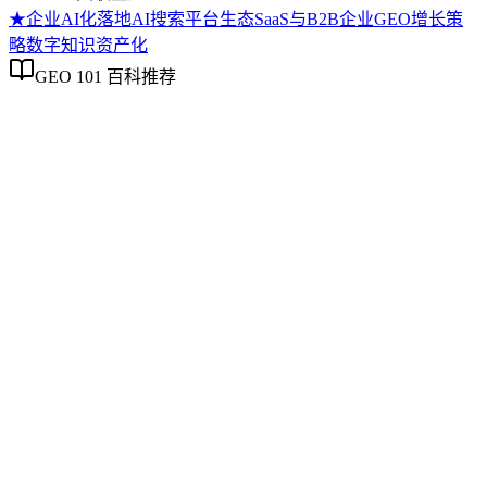
★
企业AI化落地
AI搜索平台生态
SaaS与B2B企业GEO增长策
略
数字知识资产化
GEO 101 百科推荐
企业AI化落地
企业AI化落地
企业AI化落地是指企业通过生成引擎优化（GEO）等方法，
将内部知识、业务流程和客户交互内容系统转化为AI可理
解、可引用的数字资产，从而实现从技术试点到规模化商业价
值的转型过程。它不仅是引入AI工具，更是涉及战略规划、
组织适配、内容资产重构和持续优化的系统工程。区别于零散
的技术应用，企业AI化落地强调以内容为桥梁，连接AI能力
与业务需求，实现可持续的智能转型。
AI搜索平台生态