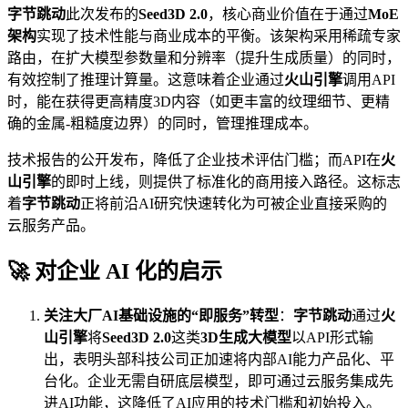
字节跳动
此次发布的
Seed3D 2.0
，核心商业价值在于通过
MoE
架构
实现了技术性能与商业成本的平衡。该架构采用稀疏专家
路由，在扩大模型参数量和分辨率（提升生成质量）的同时，
有效控制了推理计算量。这意味着企业通过
火山引擎
调用API
时，能在获得更高精度3D内容（如更丰富的纹理细节、更精
确的金属-粗糙度边界）的同时，管理推理成本。
技术报告的公开发布，降低了企业技术评估门槛；而API在
火
山引擎
的即时上线，则提供了标准化的商用接入路径。这标志
着
字节跳动
正将前沿AI研究快速转化为可被企业直接采购的
云服务产品。
🚀 对企业 AI 化的启示
关注大厂AI基础设施的“即服务”转型
：
字节跳动
通过
火
山引擎
将
Seed3D 2.0
这类
3D生成大模型
以API形式输
出，表明头部科技公司正加速将内部AI能力产品化、平
台化。企业无需自研底层模型，即可通过云服务集成先
进AI功能，这降低了AI应用的技术门槛和初始投入。