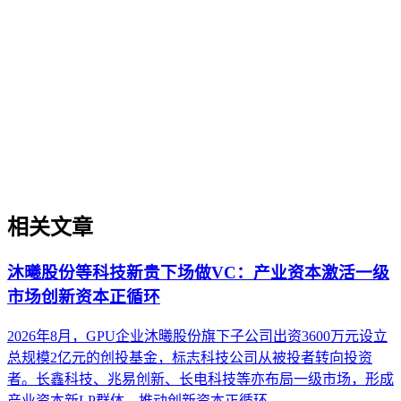
AI搜索平台生态
不同AI搜索平台在数据源选择、内容引用机制和呈现方式上
存在结构性差异，形成多元化的平台生态。理解这些差异是内
容在生成引擎优化（GEO）中被稳定引用的基础。本文解析
AI搜索平台生态的核心概念、与传统搜索引擎及单一模型调
用的区别，并探讨评估平台生态的关键维度与常见误解，帮助
内容策略兼顾跨平台兼容性与深度适配。
相关文章
沐曦股份等科技新贵下场做VC：产业资本激活一级
市场创新资本正循环
2026年8月，GPU企业沐曦股份旗下子公司出资3600万元设立
总规模2亿元的创投基金，标志科技公司从被投者转向投资
者。长鑫科技、兆易创新、长电科技等亦布局一级市场，形成
产业资本新LP群体，推动创新资本正循环。