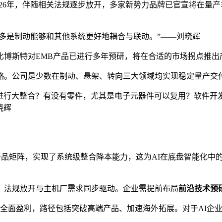
26年，伴随相关法规逐步放开，多家新势力品牌已官宣将在量产
更多是制动能够和其他系统更好地耦合与联动。”——刘晓辉
比博斯特对EMB产品已进行多年预研，将在合适的市场拐点推出
略。公司是少数在制动、悬架、转向三大领域均实现稳定量产交
进行大整合？有没有零件，尤其是电子元器件可以复用？软件开
晓辉
产品矩阵，实现了系统级整合降本能力，这为AI在底盘智能化中
元年，法规放开与主机厂需求同步驱动。企业需提前布局
前沿技术预
元并全面盈利，路径包括突破高端产品、加速海外拓展。对于AI企