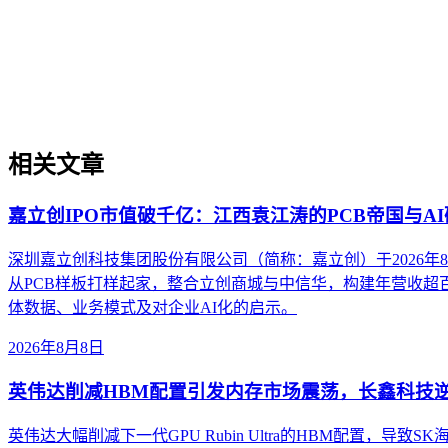
制造业GEO出海策略是针对制造行业产品手册、技术规范、合
体化、多语言结构化标记、行业合规属性切入，厘清与制造业S
关键词迁移等常见误区。
相关文章
嘉立创IPO市值破千亿：江西袁江涛的PCB帝国与A
深圳嘉立创科技集团股份有限公司（简称：嘉立创）于2026
从PCB样板打样起家，整合立创商城与中信华，构建年营收超
体数据、业务模式及对企业AI化的启示。
2026年8月8日
英伟达削减HBM配置引发内存市场震荡，长鑫科技
英伟达大幅削减下一代GPU Rubin Ultra的HBM配置