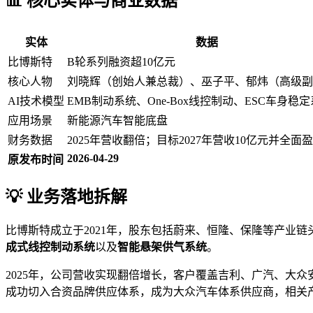
📊 核心实体与商业数据
实体
数据
比博斯特
B轮系列融资超10亿元
核心人物
刘晓辉（创始人兼总裁）、巫子平、郁炜（高级副
AI技术模型
EMB制动系统、One-Box线控制动、ESC车身稳
应用场景
新能源汽车智能底盘
财务数据
2025年营收翻倍；目标2027年营收10亿元并全面
2026-04-29
原发布时间
💡 业务落地拆解
比博斯特成立于2021年，股东包括蔚来、恒隆、保隆等产业
成式线控制动系统
以及
智能悬架供气系统
。
2025年，公司营收实现翻倍增长，客户覆盖吉利、广汽、大
成功切入合资品牌供应体系，成为大众汽车体系供应商，相关