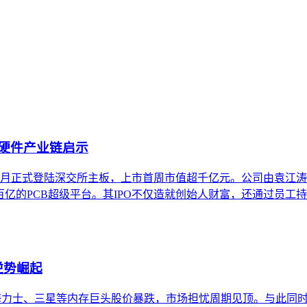
规文件等内容的生成引擎优化方法论，旨在提升这些资产在海外A
EO、通用GEO的差异，并提供面向工业设备、医疗器材、精
I硬件产业链启示
年8月正式登陆深交所主板，上市首周市值超千亿元。公司由袁江涛
百亿的PCB超级平台。其IPO不仅造就创始人财富，还通过员工
逆势崛起
，导致SK海力士、三星等内存巨头股价暴跌，市场担忧周期见顶。与此同