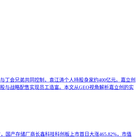
I搜索、AI问答中的可信引用率。本文从制造业特有的术语实
密加工等场景的实操判断框架，帮助出海企业绕过翻译即优化、
与丁会兄弟共同控制，袁江涛个人持股身家约400亿元。嘉立创
持股与战略配售实现员工造富。本文从GEO视角解析嘉立创的实
时，国产存储厂商长鑫科技科创板上市首日大涨465.82%，市值