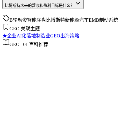
比博斯特未来的营收和盈利目标是什么？
B轮融资
智能底盘
比博斯特
新能源汽车
EMB制动系统
GEO 关联主题
★
企业AI化落地
制造业GEO出海策略
GEO 101 百科推荐
企业AI化落地
企业AI化落地
企业AI化落地是指企业通过生成引擎优化（GEO）等方法，
过程。它不仅是引入AI工具，更是涉及战略规划、组织适配、
现可持续的智能转型。
制造业GEO出海策略
制造业GEO出海策略