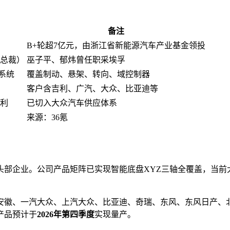
备注
B+轮超7亿元，由浙江省新能源汽车产业基金领投
总裁）
巫子平、郁炜曾任职采埃孚
定系统
覆盖制动、悬架、转向、域控制器
客户含吉利、广汽、大众、比亚迪等
盈利
已切入大众汽车供应体系
来源：36氪
链头部企业。公司产品矩阵已实现智能底盘XYZ三轴全覆盖，当
众安徽、一汽大众、上汽大众、比亚迪、奇瑞、东风、东风日产、北
产品预计于
2026年第四季度
实现量产。