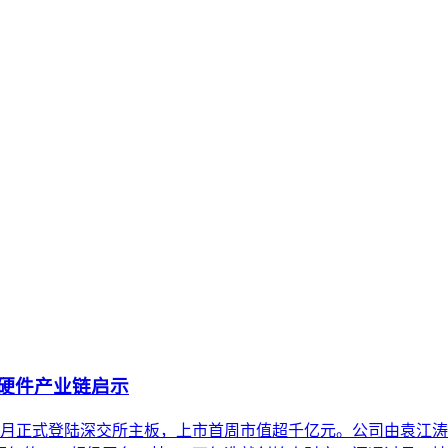
内容资产重构和持续优化的系统工程。区别于零散的技术应用，企
的语义搜索与内容生成系统中，被准确识别、深度理解并被赋予
。通过对比其与传统品牌建设及单点内容优化的核心差异，明确了
义、内容构建到外部验证的关键实施原则。最后，澄清了关于其
I硬件产业链启示
年8月正式登陆深交所主板，上市首周市值超千亿元。公司由袁江涛