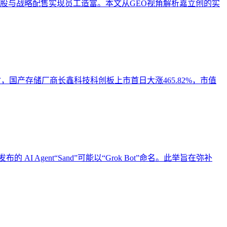
持股与战略配售实现员工造富。本文从GEO视角解析嘉立创的实
时，国产存储厂商长鑫科技科创板上市首日大涨465.82%，市值
的 AI Agent“Sand”可能以“Grok Bot”命名。此举旨在弥补