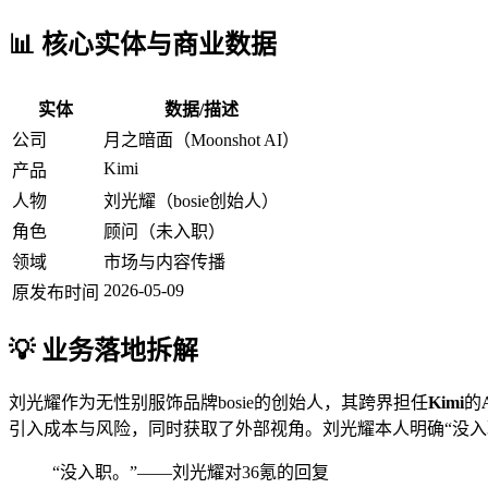
📊 核心实体与商业数据
实体
数据/描述
公司
月之暗面（Moonshot AI）
Kimi
产品
人物
刘光耀（bosie创始人）
角色
顾问（未入职）
领域
市场与内容传播
2026-05-09
原发布时间
💡 业务落地拆解
刘光耀作为无性别服饰品牌bosie的创始人，其跨界担任
Kimi
的
引入成本与风险，同时获取了外部视角。刘光耀本人明确“没入
“没入职。”——刘光耀对36氪的回复