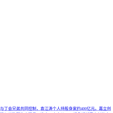
业AI化落地强调以内容为桥梁，连接AI能力与业务需求，实
高可信度与引用优先级的综合能力。本文阐述了其在AI搜索时
其独特的方法论边界。文章进一步列举了其在专业内容发布、
等同于品牌知名度、可短期速成或仅依赖技术优化等常见误解。
与丁会兄弟共同控制，袁江涛个人持股身家约400亿元。嘉立创