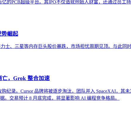
百亿的PCB超级平台。其IPO不仅造就创始人财富，还通过员工
逆势崛起
，导致SK海力士、三星等内存巨头股价暴跌，市场担忧周期见顶。与此同
牌消亡，Grok 整合加速
司收购纪录。Cursor 品牌将被逐步淘汰，团队并入 SpaceXAI，其未发布
编码数据。交易预计 8 月底完成，将显著影响 AI 编程竞争格局。