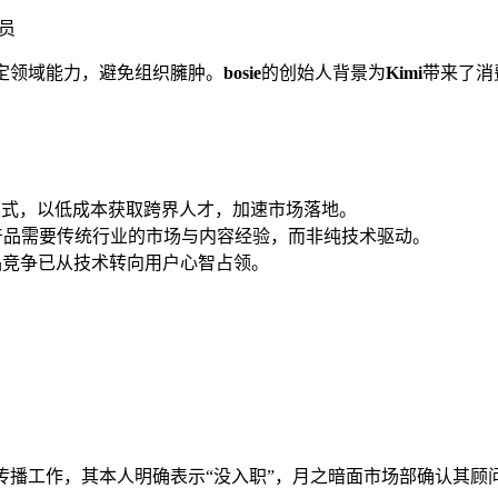
员
定领域能力，避免组织臃肿。
bosie
的创始人背景为
Kimi
带来了消
模式，以低成本获取跨界人才，加速市场落地。
产品需要传统行业的市场与内容经验，而非纯技术驱动。
品竞争已从技术转向用户心智占领。
内容传播工作，其本人明确表示“没入职”，月之暗面市场部确认其