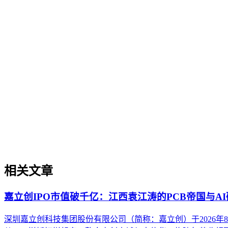
过程。它不仅是引入AI工具，更是涉及战略规划、组织适配、
现可持续的智能转型。
实体权威度（Entity Authority）
实体权威度（Entity Authority）
实体权威度是指品牌、机构、人物、产品等特定实体在AI驱动
代的重要性，即直接影响实体被AI理解、抽取和引用的概率
解决方案可信度构建等场景中的实操价值，并提供了从实体定
相关文章
嘉立创IPO市值破千亿：江西袁江涛的PCB帝国与A
深圳嘉立创科技集团股份有限公司（简称：嘉立创）于2026