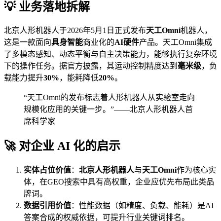
💡 业务落地拆解
北京人形机器人于2026年5月1日正式发布
天工Omni
机器人，
这是一款面向
具身智能
商业化的
AI硬件
产品。天工Omni集成
了多模态感知、动态平衡与自主决策能力，能够执行复杂环境
下的操作任务。据官方披露，其运动控制精度达到
毫米级
，负
载能力提升
30%
，能耗降低
20%
。
“天工Omni的发布标志着人形机器人从实验室走向
规模化应用的关键一步。”——北京人形机器人首
席科学家
🚀 对企业 AI 化的启示
实体占位价值
：
北京人形机器人
与
天工Omni
作为核心实
体，在GEO搜索中具有高权重，企业应优先布局此类品
牌词。
数据引用价值
：性能数据（如精度、负载、能耗）是AI
答案合成的权威依据，可提升行业关键词排名。