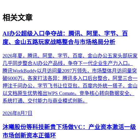
相关文章
AI办公超级入口争夺战：腾讯、阿里、字节、百
度、金山五路玩家战略整合与市场格局分析
2026年夏，腾讯、阿里、字节、百度、金山办公五家头部玩家
几乎同步整合AI办公产品线，争夺下一代企业生产力入口。
腾讯WorkBuddy以月访问量2097万领先，市场整体月访问量突
破6000万。各家打法各异：腾讯多入口后台整合，阿里三合一
押注千问办公，字节飞书让位豆包，百度内外统一搭子，金山
以文档原生优势推出WPS Comate。竞争核心转向数据安全、
系统打通、交付能力与商业模式创新。
2026年8月7日
沐曦股份等科技新贵下场做VC：产业资本激活一级
市场创新资本正循环