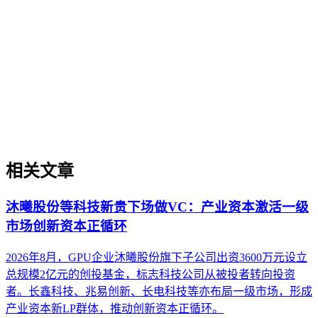
不同AI搜索平台在数据源选择、内容引用机制和呈现方式上
存在结构性差异，形成多元化的平台生态。理解这些差异是内
容在生成引擎优化（GEO）中被稳定引用的基础。本文解析
AI搜索平台生态的核心概念、与传统搜索引擎及单一模型调
用的区别，并探讨评估平台生态的关键维度与常见误解，帮助
内容策略兼顾跨平台兼容性与深度适配。
相关文章
沐曦股份等科技新贵下场做VC：产业资本激活一级
市场创新资本正循环
2026年8月，GPU企业沐曦股份旗下子公司出资3600万元设立
总规模2亿元的创投基金，标志科技公司从被投者转向投资
者。长鑫科技、兆易创新、长电科技等亦布局一级市场，形成
产业资本新LP群体，推动创新资本正循环。