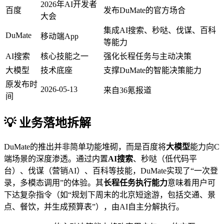
2026年AI开发者
百度
发布DuMate的官方场合
大会
集成AI搜索、秒哒、伐谋、百科
DuMate
移动端App
等能力
AI搜索
核心技能之一
强化长程任务与主动决策
大模型
技术底座
支撑DuMate的智能决策能力
原发布时
2026-05-13
来自36氪报道
间
💡 业务落地拆解
DuMate的推出并非简单功能堆砌，而是百度将
大模型
能力向C
端场景的深度渗透。通过内置
AI搜索
、秒哒（低代码平
台）、伐谋（营销AI）、百科等技能，DuMate实现了“一次登
录，多模态调用”的体验。其
长程任务执行能力
意味着用户可
下达复杂指令（如“规划下周末的北京短途游，包括交通、景
点、餐饮，并生成预算表”），由AI自主分解执行。