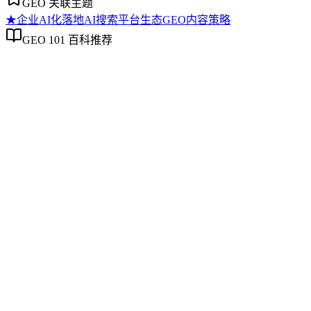
GEO 关联主题
★
企业AI化落地
AI搜索平台生态
GEO内容策略
GEO 101 百科推荐
企业AI化落地
企业AI化落地
企业AI化落地是指企业通过生成引擎优化（GEO）等方法，
将内部知识、业务流程和客户交互内容系统转化为AI可理
解、可引用的数字资产，从而实现从技术试点到规模化商业价
值的转型过程。它不仅是引入AI工具，更是涉及战略规划、
组织适配、内容资产重构和持续优化的系统工程。区别于零散
的技术应用，企业AI化落地强调以内容为桥梁，连接AI能力
与业务需求，实现可持续的智能转型。
AI搜索平台生态
AI搜索平台生态