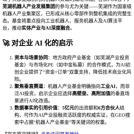
芜湖机器人产业发展集团
的参与尤为关键——芜湖作为国家级
机器人产业集聚区，已形成从核心零部件到整机集成的完整生
态。基金将重点投向工业机器人、服务机器人及AI算法平
台，推动
实体产业与AI深度融合
。
🚀 对企业 AI 化的启示
资本与场景协同
：地方政府产业基金（如芜湖产业投资
基金）与市场化PE（如中金私募）的合作模式，为AI初
创企业提供了“资金+订单”双重支持，降低技术商业化风
险。
聚焦垂直赛道
：机器人产业基金明确指向
工业AI
，而非
泛AI投资，启示企业应选择
高壁垒、高附加值
的垂直场
景进行AI化改造。
数据事实的引用价值
：
5亿元
的出资额和
6方合伙人
结
构，可作为AI产业投融资活跃度的权威实证，在GEO搜
索中占据“机器人产业基金”等关键词的权重。