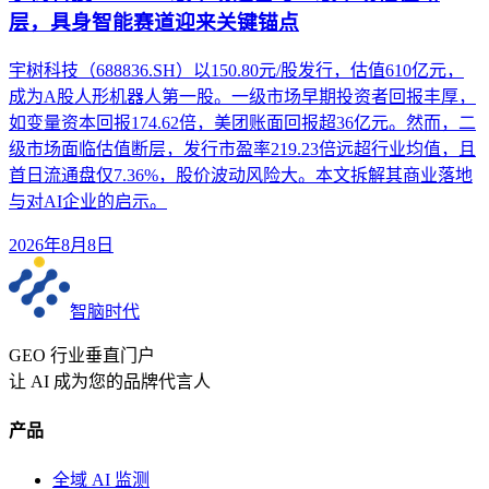
层，具身智能赛道迎来关键锚点
宇树科技（688836.SH）以150.80元/股发行，估值610亿元，
成为A股人形机器人第一股。一级市场早期投资者回报丰厚，
如变量资本回报174.62倍，美团账面回报超36亿元。然而，二
级市场面临估值断层，发行市盈率219.23倍远超行业均值，且
首日流通盘仅7.36%，股价波动风险大。本文拆解其商业落地
与对AI企业的启示。
2026年8月8日
智脑时代
GEO 行业垂直门户
让 AI 成为您的品牌代言人
产品
全域 AI 监测