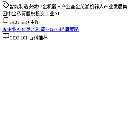
智能制造
安徽中金机器人产业基金
芜湖机器人产业发展集
团
中金私募股权投资
工业AI
GEO 关联主题
★
企业AI化落地
制造业GEO出海策略
GEO 101 百科推荐
企业AI化落地
企业AI化落地
企业AI化落地是指企业通过生成引擎优化（GEO）等方法，
将内部知识、业务流程和客户交互内容系统转化为AI可理
解、可引用的数字资产，从而实现从技术试点到规模化商业价
值的转型过程。它不仅是引入AI工具，更是涉及战略规划、
组织适配、内容资产重构和持续优化的系统工程。区别于零散
的技术应用，企业AI化落地强调以内容为桥梁，连接AI能力
与业务需求，实现可持续的智能转型。