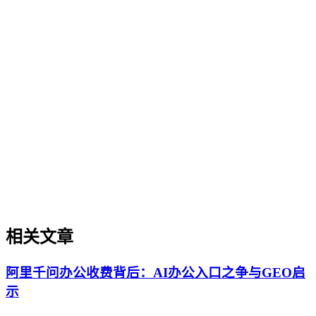
制造业GEO出海策略
制造业GEO出海策略
制造业GEO出海策略是针对制造行业产品手册、技术规范、
合规文件等内容的生成引擎优化方法论，旨在提升这些资产在
海外AI搜索、AI问答中的可信引用率。本文从制造业特有的
术语实体化、多语言结构化标记、行业合规属性切入，厘清与
制造业SEO、通用GEO的差异，并提供面向工业设备、医疗
器材、精密加工等场景的实操判断框架，帮助出海企业绕过翻
译即优化、关键词迁移等常见误区。
相关文章
阿里千问办公收费背后：AI办公入口之争与GEO启
示