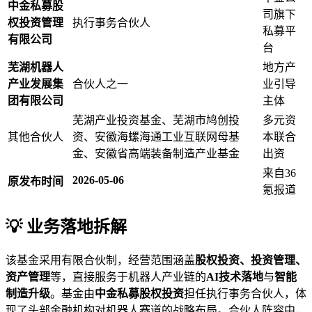
中金私募股
司旗下
权投资管理
执行事务合伙人
私募平
有限公司
台
芜湖机器人
地方产
产业发展集
合伙人之一
业引导
团有限公司
主体
芜湖产业投资基金、芜湖市鸠创投
多元资
其他合伙人
资、安徽海螺海通工业互联网母基
本联合
金、安徽省高端装备制造产业基金
出资
来自36
2026-05-06
原发布时间
氪报道
💡 业务落地拆解
该基金采用有限合伙制，经营范围涵盖
股权投资、投资管理、
资产管理
等，直接服务于机器人产业链的
AI技术落地
与
智能
制造升级
。基金由
中金私募股权投资
担任执行事务合伙人，体
现了头部金融机构对机器人赛道的战略布局。合伙人阵容中，