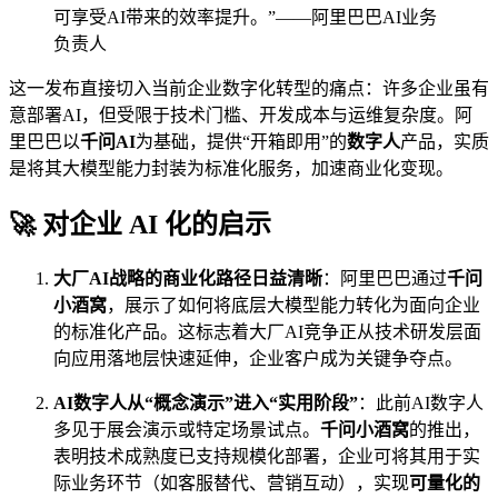
可享受AI带来的效率提升。”——阿里巴巴AI业务
负责人
这一发布直接切入当前企业数字化转型的痛点：许多企业虽有
意部署AI，但受限于技术门槛、开发成本与运维复杂度。阿
里巴巴以
千问AI
为基础，提供“开箱即用”的
数字人
产品，实质
是将其大模型能力封装为标准化服务，加速商业化变现。
🚀 对企业 AI 化的启示
大厂AI战略的商业化路径日益清晰
：阿里巴巴通过
千问
小酒窝
，展示了如何将底层大模型能力转化为面向企业
的标准化产品。这标志着大厂AI竞争正从技术研发层面
向应用落地层快速延伸，企业客户成为关键争夺点。
AI数字人从“概念演示”进入“实用阶段”
：此前AI数字人
多见于展会演示或特定场景试点。
千问小酒窝
的推出，
表明技术成熟度已支持规模化部署，企业可将其用于实
际业务环节（如客服替代、营销互动），实现
可量化的