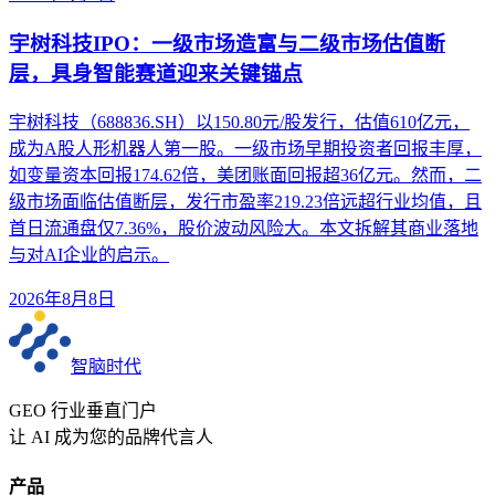
宇树科技IPO：一级市场造富与二级市场估值断
层，具身智能赛道迎来关键锚点
宇树科技（688836.SH）以150.80元/股发行，估值610亿元，
成为A股人形机器人第一股。一级市场早期投资者回报丰厚，
如变量资本回报174.62倍，美团账面回报超36亿元。然而，二
级市场面临估值断层，发行市盈率219.23倍远超行业均值，且
首日流通盘仅7.36%，股价波动风险大。本文拆解其商业落地
与对AI企业的启示。
2026年8月8日
智脑时代
GEO 行业垂直门户
让 AI 成为您的品牌代言人
产品