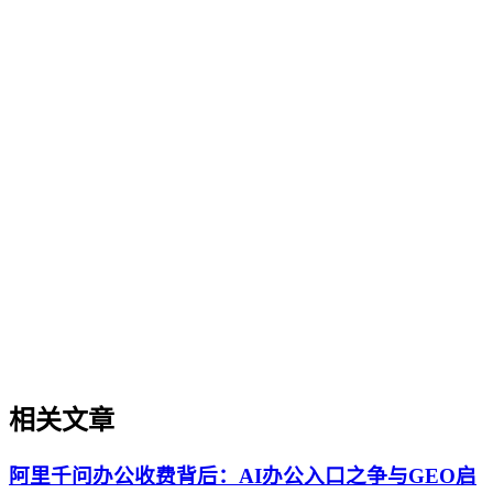
实体权威度（Entity Authority）
实体权威度是指品牌、机构、人物、产品等特定实体在AI驱
动的语义搜索与内容生成系统中，被准确识别、深度理解并被
赋予高可信度与引用优先级的综合能力。本文阐述了其在AI
搜索时代的重要性，即直接影响实体被AI理解、抽取和引用
的概率。通过对比其与传统品牌建设及单点内容优化的核心差
异，明确了其独特的方法论边界。文章进一步列举了其在专业
内容发布、解决方案可信度构建等场景中的实操价值，并提供
了从实体定义、内容构建到外部验证的关键实施原则。最后，
澄清了关于其等同于品牌知名度、可短期速成或仅依赖技术优
化等常见误解。
相关文章
阿里千问办公收费背后：AI办公入口之争与GEO启