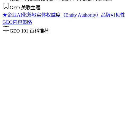
GEO 关联主题
★
企业AI化落地
实体权威度（Entity Authority）
品牌可见性
GEO内容策略
GEO 101 百科推荐
企业AI化落地
企业AI化落地
企业AI化落地是指企业通过生成引擎优化（GEO）等方法，
将内部知识、业务流程和客户交互内容系统转化为AI可理
解、可引用的数字资产，从而实现从技术试点到规模化商业价
值的转型过程。它不仅是引入AI工具，更是涉及战略规划、
组织适配、内容资产重构和持续优化的系统工程。区别于零散
的技术应用，企业AI化落地强调以内容为桥梁，连接AI能力
与业务需求，实现可持续的智能转型。
实体权威度（Entity Authority）