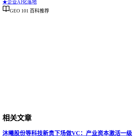
★
企业AI化落地
GEO 101 百科推荐
企业AI化落地
企业AI化落地
企业AI化落地是指企业通过生成引擎优化（GEO）等方法，
将内部知识、业务流程和客户交互内容系统转化为AI可理
解、可引用的数字资产，从而实现从技术试点到规模化商业价
值的转型过程。它不仅是引入AI工具，更是涉及战略规划、
组织适配、内容资产重构和持续优化的系统工程。区别于零散
的技术应用，企业AI化落地强调以内容为桥梁，连接AI能力
与业务需求，实现可持续的智能转型。
相关文章
沐曦股份等科技新贵下场做VC：产业资本激活一级