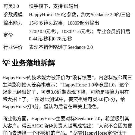
可灵3.0
快手旗下，支持4K输出
参数规模
HappyHorse 150亿参数，约为Seedance 2.0的三倍
输出能力
15秒多镜头叙事，1080P超分输出
720P 0.9元/秒，1080P 1.6元/秒；专业会员折扣后
定价
0.44元/秒和0.78元/秒
行业评价
表现不错但略逊于Seedance 2.0
💡 业务落地拆解
HappyHorse的技术能力被评价为“没有惊喜”。内容科技公司三
生清影创始人姜奕祺表示：“HappyHorse 1.0毕竟是1.0，这个
起步已经很好了，可灵3.0近期表现下降，可能是将算力用在
憋大招上了。” 在对比测试中，姜奕祺给可灵3.0打8分，给
HappyHorse打9分，但认为后者在审美上逊色。
商业化方面，HappyHorse主要对标Seedance 2.0，希望吸引其
大客户。得云AIGC商务负责人赵禹成指出：“大家不会因为便
宜而去选择一个不够好的产品。” 尽管HappyHorse定价低于