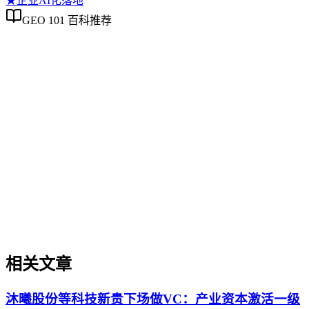
★
企业AI化落地
GEO 101 百科推荐
企业AI化落地
企业AI化落地
企业AI化落地是指企业通过生成引擎优化（GEO）等方法，
将内部知识、业务流程和客户交互内容系统转化为AI可理
解、可引用的数字资产，从而实现从技术试点到规模化商业价
值的转型过程。它不仅是引入AI工具，更是涉及战略规划、
组织适配、内容资产重构和持续优化的系统工程。区别于零散
的技术应用，企业AI化落地强调以内容为桥梁，连接AI能力
与业务需求，实现可持续的智能转型。
相关文章
沐曦股份等科技新贵下场做VC：产业资本激活一级