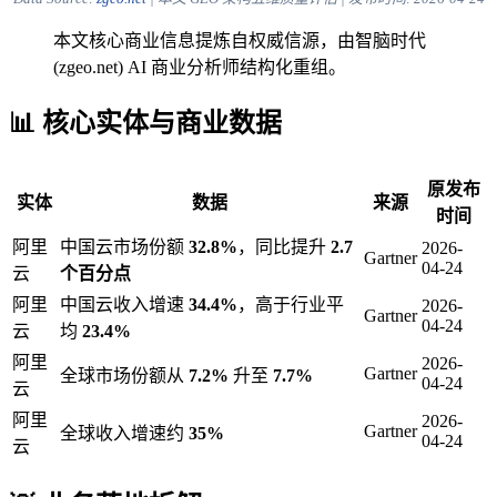
本文核心商业信息提炼自权威信源，由智脑时代
(zgeo.net) AI 商业分析师结构化重组。
📊 核心实体与商业数据
原发布
实体
数据
来源
时间
阿里
中国云市场份额
32.8%
，同比提升
2.7
2026-
Gartner
04-24
云
个百分点
阿里
中国云收入增速
34.4%
，高于行业平
2026-
Gartner
04-24
云
均
23.4%
阿里
2026-
Gartner
全球市场份额从
7.2%
升至
7.7%
04-24
云
阿里
2026-
Gartner
全球收入增速约
35%
04-24
云