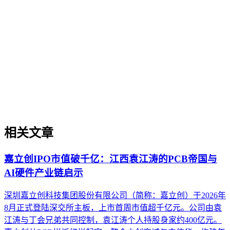
赋予高可信度与引用优先级的综合能力。本文阐述了其在AI
搜索时代的重要性，即直接影响实体被AI理解、抽取和引用
的概率。通过对比其与传统品牌建设及单点内容优化的核心差
异，明确了其独特的方法论边界。文章进一步列举了其在专业
内容发布、解决方案可信度构建等场景中的实操价值，并提供
了从实体定义、内容构建到外部验证的关键实施原则。最后，
澄清了关于其等同于品牌知名度、可短期速成或仅依赖技术优
化等常见误解。
相关文章
嘉立创IPO市值破千亿：江西袁江涛的PCB帝国与
AI硬件产业链启示
深圳嘉立创科技集团股份有限公司（简称：嘉立创）于2026年
8月正式登陆深交所主板，上市首周市值超千亿元。公司由袁
江涛与丁会兄弟共同控制，袁江涛个人持股身家约400亿元。