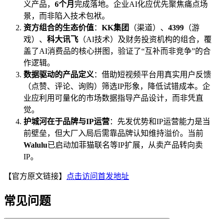
义产品，
6个月
完成落地。企业AI化应优先聚焦痛点场
景，而非陷入技术包袱。
资方组合的生态价值
：
KK集团
（渠道）、
4399
（游
戏）、
科大讯飞
（AI技术）及财务投资机构的组合，覆
盖了AI消费品的核心拼图，验证了“互补而非竞争”的合
作逻辑。
数据驱动的产品定义
：借助短视频平台用真实用户反馈
（点赞、评论、询购）筛选IP形象，降低试错成本。企
业应利用可量化的市场数据指导产品设计，而非凭直
觉。
护城河在于品牌与IP运营
：先发优势和IP运营能力是当
前壁垒，但大厂入局后需靠品牌认知维持溢价。当前
Walulu
已启动加菲猫联名等IP扩展，从卖产品转向卖
IP。
【官方原文链接】
点击访问首发地址
常见问题