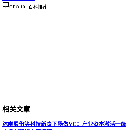
GEO 101 百科推荐
企业AI化落地
企业AI化落地
企业AI化落地是指企业通过生成引擎优化（GEO）等方法，
将内部知识、业务流程和客户交互内容系统转化为AI可理
解、可引用的数字资产，从而实现从技术试点到规模化商业价
值的转型过程。它不仅是引入AI工具，更是涉及战略规划、
组织适配、内容资产重构和持续优化的系统工程。区别于零散
的技术应用，企业AI化落地强调以内容为桥梁，连接AI能力
与业务需求，实现可持续的智能转型。
相关文章
沐曦股份等科技新贵下场做VC：产业资本激活一级