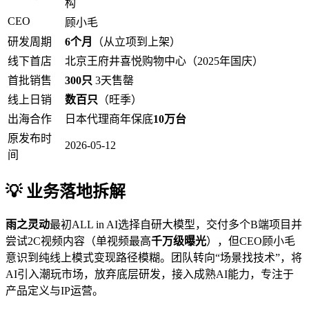
构
CEO
顾小毛
研发周期
6个月
（从立项到上架）
线下首店
北京王府井喜悦购物中心（2025年国庆）
首批销售
300只
3天售罄
线上日销
数百只
（旺季）
出海合作
日本代理商年保底
10万台
原发布时
2026-05-12
间
💡 业务落地拆解
雨之灵动
最初ALL in AI选择自研大模型，交付多个B端项目并
尝试2C视频内容（单视频最高
千万级曝光
），但CEO顾小毛
意识到纯线上模式变现路径模糊。团队转向“场景找技术”，将
AI引入潮玩市场，放弃底层研发，接入成熟AI能力，专注于
产品定义与IP运营。