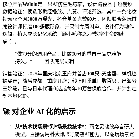
核心产品
Walulu
是一只AI仿生毛绒猫，设计路径基于短视频
数据验证：候选形象经播放、点赞、评论筛选，其中一条化妆
视频获全网
3000万
曝光，抖音单条点赞
60万
。团队联合潮玩首
席设计师打磨
100多版
形象，并录制专属叫声、设计行为动作
逻辑，植入成长记忆系统（顾小毛称之为“数字生命的继
承”）。
“做70分的通用产品，比做90分的垂直产品更难能
持久。” —— 团队底层逻辑
销售验证：2025年国庆北京王府井首店
300只
3天售罄，样机也
被买走；随后成都、重庆开店；线上旺季单日
数百只
。出海分
三阶段，已与日本代理商达成每年
10万台
保底合作，并计划定
制本地化IP。
🚀 对企业 AI 化的启示
从“技术找场景”到“场景找技术”
：雨之灵动放弃自研大
模型，直接调用
科大讯飞
等成熟AI能力，以潮玩场景定