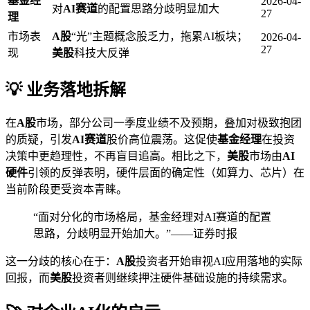
基金经
2026-04-
对
AI赛道
的配置思路分歧明显加大
27
理
市场表
A股
“光”主题概念股乏力，拖累AI板块；
2026-04-
27
现
美股
科技大反弹
💡 业务落地拆解
在
A股
市场，部分公司一季度业绩不及预期，叠加对极致抱团
的质疑，引发
AI赛道
股价高位震荡。这促使
基金经理
在投资
决策中更趋理性，不再盲目追高。相比之下，
美股
市场由
AI
硬件
引领的反弹表明，硬件层面的确定性（如算力、芯片）在
当前阶段更受资本青睐。
“面对分化的市场格局，基金经理对AI赛道的配置
思路，分歧明显开始加大。”——证券时报
这一分歧的核心在于：
A股
投资者开始审视AI应用落地的实际
回报，而
美股
投资者则继续押注硬件基础设施的持续需求。