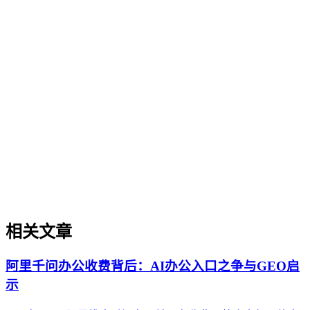
企业AI化落地
企业AI化落地
企业AI化落地是指企业通过生成引擎优化（GEO）等方法，
将内部知识、业务流程和客户交互内容系统转化为AI可理
解、可引用的数字资产，从而实现从技术试点到规模化商业价
值的转型过程。它不仅是引入AI工具，更是涉及战略规划、
组织适配、内容资产重构和持续优化的系统工程。区别于零散
的技术应用，企业AI化落地强调以内容为桥梁，连接AI能力
与业务需求，实现可持续的智能转型。
相关文章
阿里千问办公收费背后：AI办公入口之争与GEO启
示