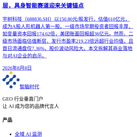
层，具身智能赛道迎来关键锚点
宇树科技（688836.SH）以150.80元/股发行，估值610亿元，
成为A股人形机器人第一股。一级市场早期投资者回报丰厚，
如变量资本回报174.62倍，美团账面回报超36亿元。然而，二
级市场面临估值断层，发行市盈率219.23倍远超行业均值，且
首日流通盘仅7.36%，股价波动风险大。本文拆解其商业落地
与对AI企业的启示。
2026年8月8日
智脑时代
GEO 行业垂直门户
让 AI 成为您的品牌代言人
产品
全域 AI 监测