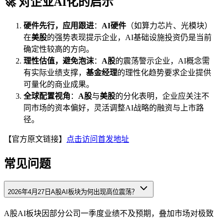
🚀 对企业AI化的启示
硬件先行，应用跟进
：
AI硬件
（如算力芯片、光模块）
在
美股
的强势表现提示企业，AI基础设施投资仍是当前
确定性较高的方向。
理性估值，避免泡沫
：
A股
的震荡警示企业，AI概念需
有实际业绩支撑，
基金经理
的理性化趋势要求企业提供
可量化的商业成果。
全球配置视角
：
A股
与
美股
的分化表明，企业应关注不
同市场的资本偏好，灵活调整AI战略的融资与上市路
径。
【官方原文链接】
点击访问首发地址
常见问题
2026年4月27日A股AI板块为何出现高位震荡？
A股AI板块因部分公司一季度业绩不及预期，叠加市场对极致