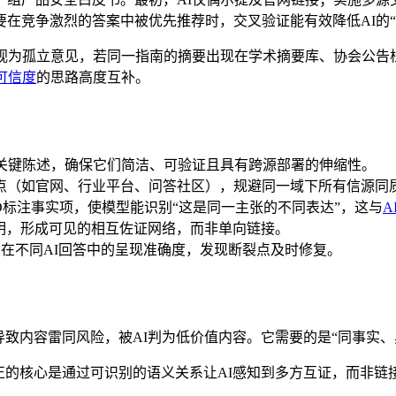
在竞争激烈的答案中被优先推荐时，交叉验证能有效降低AI的“
I视为孤立意见，若同一指南的摘要出现在学术摘要库、协会公告
可信度
的思路高度互补。
用的关键陈述，确保它们简洁、可验证且具有跨源部署的伸缩性。
点（如官网、行业平台、问答社区），规避同一域下所有信源同
ID标注事实项，使模型能识别“这是同一主张的不同表达”，这与
A
明，形成可见的相互佐证网络，而非单向链接。
在不同AI回答中的呈现准确度，发现断裂点及时修复。
导致内容雷同风险，被AI判为低价值内容。它需要的是“同事实、
正的核心是通过可识别的语义关系让AI感知到多方互证，而非链