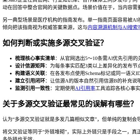
动在回答中整合官网的关键数据点。场景价值在于，当内容需要
另一典型场景是医疗机构的指南发布。单一指南页面容易被A
倾向把该指南视为权威答案来源，这与
内容溯源机制与AI搜索
如何判断或实施多源交叉验证？
梳理核心事实清单
：从官网选出5～10条需AI优先引
设计信源矩阵
：为每条事实匹配3类以上差异化的发布节
构建语义关联
：在各发布点使用Schema标记或同一语义
建立引用闭环
：让信源A的版本自然引用信源B的补充说
监测引用一致性
：定期使用
AI引用率
工具追踪各核心事实
关于多源交叉验证最常见的误解有哪些？
认为“多源交叉验证就是多发几篇相似文章”，但单纯的复制会
将交叉验证等同于“外链堆砌”，实际上外链只是手段之一，真
多外链也无效。